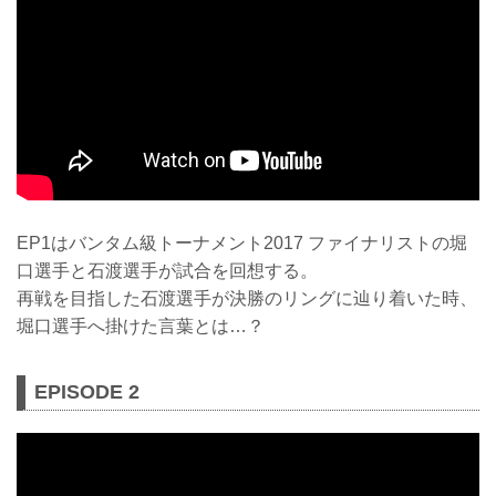
EP1はバンタム級トーナメント2017 ファイナリストの堀
口選手と石渡選手が試合を回想する。
再戦を目指した石渡選手が決勝のリングに辿り着いた時、
堀口選手へ掛けた言葉とは…？
EPISODE 2