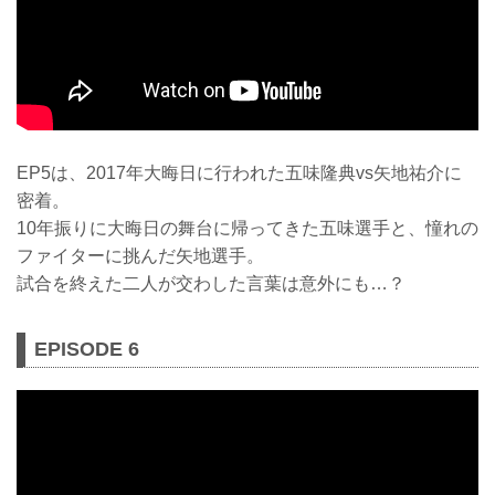
EP5は、2017年大晦日に行われた五味隆典vs矢地祐介に
密着。
10年振りに大晦日の舞台に帰ってきた五味選手と、憧れの
ファイターに挑んだ矢地選手。
試合を終えた二人が交わした言葉は意外にも…？
EPISODE 6