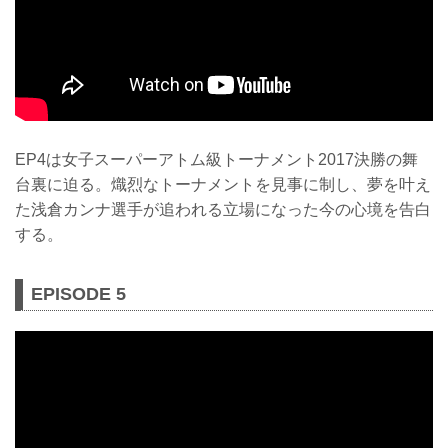
EP4は女子スーパーアトム級トーナメント2017決勝の舞
台裏に迫る。熾烈なトーナメントを見事に制し、夢を叶え
た浅倉カンナ選手が追われる立場になった今の心境を告白
する。
EPISODE 5