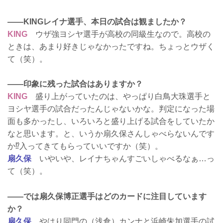
――KINGレイナ選手、本日の試合は観ましたか？
KING
ウザ強ヨシヤ選手が高校の同級生なので。高校の
ときは、あまり好きじゃなかったですね。ちょっとウザく
て（笑）。
――印象に残った試合はありますか？
KING
盛り上がっていたのは、やっぱり白鳥大珠選手と
ヨシヤ選手の試合だったんじゃないかな。判定になった場
面も多かったし、いろいろと盛り上げる試合をしていたか
なと思います。と、いうか扇久保さんしゃべらないんです
か⁉入ってきてもらっていいですか（笑）。
扇久保
いやいや、レイナちゃんすごいしゃべるなぁ…っ
て（笑）。
――では扇久保博正選手はどのカードに注目しています
か？
扇久保
やはり同門の（浅倉）カンナと浜崎朱加選手の試