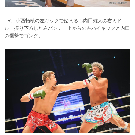
1R、小西拓槙の左キックで始まるも内田雄大の右ミド
ル、振り下ろした右パンチ、上からの左ハイキックと内田
の優勢でゴング。