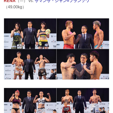
RENA
（---） vs.
サマンサ・ジャン=フランソワ
（49.00kg）