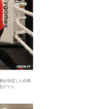
緊急参戦が決定した白鳥
受けつつ、
。