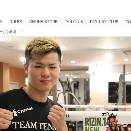
US
RULES
ONLINE STORE
FAN CLUB
RIZIN 100 CLUB
CO
が公開練習！！