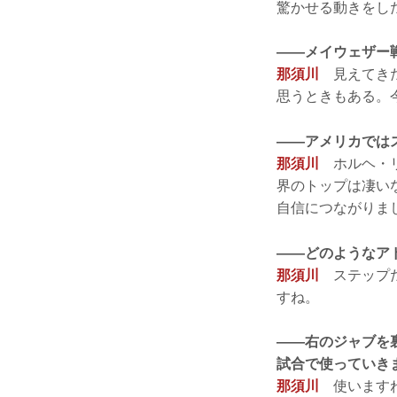
驚かせる動きをし
——メイウェザー
那須川
見えてきた
思うときもある。
——アメリカでは
那須川
ホルヘ・リ
界のトップは凄い
自信につながりま
——どのようなア
那須川
ステップだ
すね。
——右のジャブを
試合で使っていき
那須川
使いますね