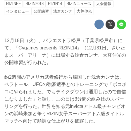
RIZINFF
RIZIN2018
RIZIN14
RIZINニュース
大会情報
インタビュー
公開練習
浅倉カンナ
大尊伸光
12月18日（火）、パラエストラ松戸（千葉県松戸市）に
て、『Cygames presents RIZIN.14』（12月31日、さいた
まスーパーアリーナ）に出場する浅倉カンナ、大尊伸光の
公開練習が行われた。
約2週間のアメリカ武者修行から帰国した浅倉カンナは、
ベラトール、UFCの強豪選手とのトレーニングで「ボコボ
コにやられました。でもテイクダウンは通用したので自信
になりました」と話し、この日は3分間の組み技のスパー
リングを行った。世界を知る元Invictaアトム級チャンピオ
ンの浜崎朱加と争うRIZIN女子スーパーアトム級タイトル
マッチへ向けて順調な仕上がりを披露した。