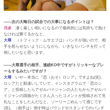
——次の大晦日の試合での大事になるポイントは？
浅倉
凄く厳しい戦いになるので最終的には気持ちで負け
なければ勝てるかなと。
大尊
（トフィック・ムサエフは）パンチが強いので、相
手を怒らせないようにしながら、いきなりパンチを打って
倒したいなと思います。
——大尊選手の相手、連続KO中ですがトリッキーなプレ
ーもするみたいですが？
大尊
いや～本当に『恐（おそ）ロシア』ですよね(笑)。
ロシアだと勘違いしていて、インスタグラムで「恐ロシ
ア」と投稿したらアゼルバイジャンの人たちからアゼルバ
イジャンの国旗がたくさん入ったコメントが投稿されて失
礼なことをしたんだなと。ソーリーごめんって感じです
(笑)。（相手は）倒す時はパウンドやスタンドでのパンチ