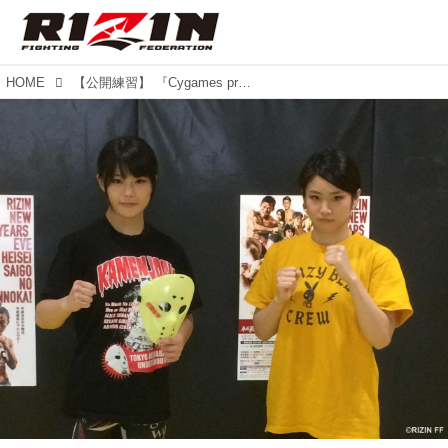
HOME
【公開練習】 『Cygames presents RIZIN 平成最後のやれんのか！』 川村虹花、あいが合同公開練習！！