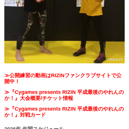
≫公開練習の動画はRIZINファンクラブサイトで公
開中！
≫『Cygames presents RIZIN 平成最後のやれんの
か！』大会概要/チケット情報
≫『Cygames presents RIZIN 平成最後のやれんの
か！』対戦カード
2026年 年間スケジュール