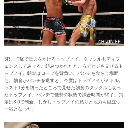
3R、打撃で圧力をかけるトップノイ。タックルもディフ
ェンスしてみせる。組みつかれたところでヒジも見せるト
ップノイ。朝倉はロープを背負い、パンチを食らう場面
も。朝倉がパンチを返すと、今度はトップノイがミドル。
ラスト1分を切ったところで見せた朝倉のタックルも切っ
たトップノイ。パンチで優勢の状態で試合時間が終了。判
定は3-0で朝倉。しかしトップノイの粘りと地力も目立つ
一戦となった。