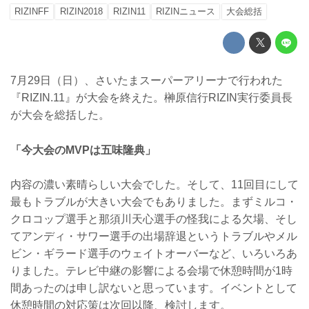
RIZINFF
RIZIN2018
RIZIN11
RIZINニュース
大会総括
7月29日（日）、さいたまスーパーアリーナで行われた
『RIZIN.11』が大会を終えた。榊原信行RIZIN実行委員長
が大会を総括した。
「今大会のMVPは五味隆典」
内容の濃い素晴らしい大会でした。そして、11回目にして
最もトラブルが大きい大会でもありました。まずミルコ・
クロコップ選手と那須川天心選手の怪我による欠場、そし
てアンディ・サワー選手の出場辞退というトラブルやメル
ビン・ギラード選手のウェイトオーバーなど、いろいろあ
りました。テレビ中継の影響による会場で休憩時間が1時
間あったのは申し訳ないと思っています。イベントとして
休憩時間の対応策は次回以降、検討します。