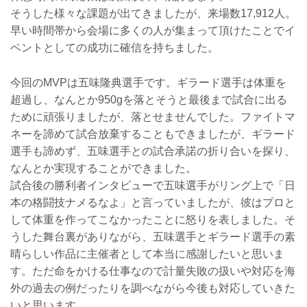
そうした様々な課題が出てきましたが、来場数17,912人。
早い時間帯から会場に多くの人が集まって頂けたことでイ
ベントとしての成功に確信を持ちました。
今回のMVPは五味隆典選手です。ギラード選手は体重を
超過し、なんとか950gを落とそうと最後まで試合に出る
ために頑張りましたが、落とせませんでした。ファイトマ
ネーを諦めて試合放棄することもできましたが、ギラード
選手も諦めず、五味選手との試合承諾の折り合いを探り、
なんとか実現することができました。
試合後の勝利者インタビューで五味選手がリング上で「日
本の格闘技ナメるなよ」と言っていましたが、彼はプロと
して体重を作ってこなかったことに怒りを表しました。そ
うした舞台裏がありながら、五味選手とギラード選手の素
晴らしい作品に主催者として本当に感謝したいと思いま
す。ただ命をかける仕事なので計量失敗の扱いや対応を海
外の過去の例だったりを調べながら今後も対応していきた
いと思います。