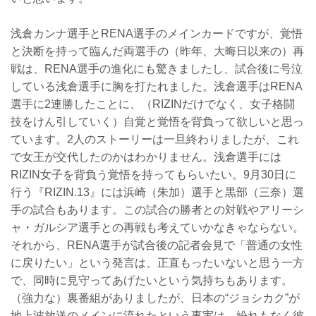
浅倉カンナ選手とRENA選手のメインカードですが、覚悟
と決断を持って臨んだ両選手の（昨年、大晦日以来の）再
戦は、RENA選手の進化にも驚きましたし、試合後に号泣
している浅倉選手に胸を打たれました。浅倉選手はRENA
選手に2連勝したことに、（RIZINだけでなく、女子格闘
技をけん引していく）自覚と覚悟を背負って欲しいと思っ
ています。2人のストーリーは一旦終わりましたが、これ
で女王が交代したのかはわかりません。浅倉選手には
RIZIN女子を背負う覚悟を持ってもらいたい。9月30日に
行う『RIZIN.13』には浜崎（朱加）選手と黒部（三奈）選
手の試合もあります。この試合の勝者との対戦やアリーシ
ャ・ガルシア選手との再戦も考えていかなきゃならない。
それから、RENA選手が試合後の記者会見で「普通の女性
に戻りたい」という発言は、正直もったいないと思う一方
で、同時に見守ってあげたいという気持ちもあります。
（強力な）裏番組がありましたが、日本の“ジョシカク”が
地上波放送のメインに流れたという事実は、紛れもなく彼