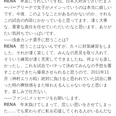
RENA
率直にうれしいですね。日本人対決でさいたまス
ーパーアリーナで女子がメインっていうのは本当に嬉しい
です。今後、このようなことがあるのかないのか、それも
この試合の内容にかかっていると思ってます。凄く大事
な、重要な責任を任せていただいたなと思います。ありが
たい気持ちでいっぱいです。
――浅倉カンナ選手に想うことは?
RENA
想うことはないんですが、久々に対策練習をしま
した。それが凄く楽しくて。みんなの意見を取り入れて、
そういう練習が凄く充実してできましたね。何よりも楽し
かったし、これを試合でバチって決めてみんなの予想を覆
すことができたら爆発させられると思うので。2011年11
月（神村エリカ戦）絶対に負けると思われていた試合に勝
った時の爽快感をまた味わえるんじゃないかなと思いま
す。楽しみで仕方ない。
――ファンにメッセージをお願いします。
RENA
年末負けてしまって、悲しい思いをさせてしまっ
た……でも変わらずに私を応援してくれる人がいるんだな