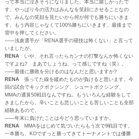
って本当に泣きそうになりました。本当に嬉しかったで
す。やっぱり今の活力はみんなを笑顔にさせることなの
で。みんなの笑顔を見たいから何が何でも勝ちにいきま
す。もう内容じゃなくて100%勝ちにいきます。最後まで
背中を押してください。
――浅倉選手が「RENA選手の寝技は怖くない」と言って
いましたが。
RENA
いや、それ言ったらカンナの打撃なんか怖くない
ですよね? まあでしょうね、って感じですね（笑）。
――最後に勝敗を分けるのはなんだと思いますか?
RENA
張ってた線を緩めたものが負けると思います。今
回の試合でキックボクシング、シュートボクシング、
MMAの通算50戦目なんですね。もういろんな経験をして
きましたから。辛いことも悲しいことも苦しいことも全部
経験あるので。
――年末に負けたことは今どう思っていますか。
RENA
MMAをはじめて気づいたらもう次で9戦目です。
一本勝ち、KOでずっと勝ってきてトーナメントでは優勝