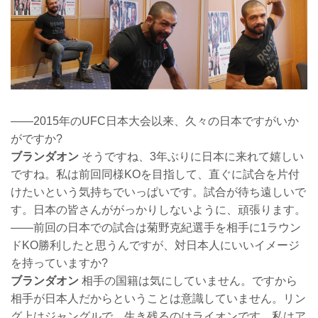
――2015年のUFC日本大会以来、久々の日本ですがいか
がですか?
ブランダオン
そうですね、3年ぶりに日本に来れて嬉しい
ですね。私は前回同様KOを目指して、直ぐに試合を片付
けたいという気持ちでいっぱいです。試合が待ち遠しいで
す。日本の皆さんががっかりしないように、頑張ります。
――前回の日本での試合は菊野克紀選手を相手に1ラウン
ドKO勝利したと思うんですが、対日本人にいいイメージ
を持っていますか?
ブランダオン
相手の国籍は気にしていません。ですから
相手が日本人だからということは意識していません。リン
グ上はジャングルで、生き残るのはライオンです。私はア