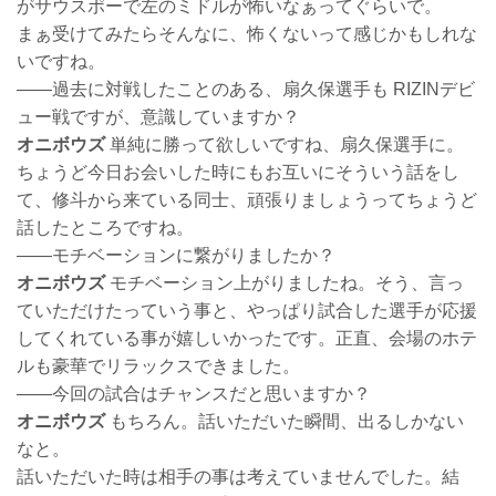
がサウスポーで左のミドルが怖いなぁってぐらいで。
まぁ受けてみたらそんなに、怖くないって感じかもしれな
いですね。
――過去に対戦したことのある、扇久保選手も RIZINデビ
ュー戦ですが、意識していますか？
オニボウズ
単純に勝って欲しいですね、扇久保選手に。
ちょうど今日お会いした時にもお互いにそういう話をし
て、修斗から来ている同士、頑張りましょうってちょうど
話したところですね。
――モチベーションに繋がりましたか？
オニボウズ
モチベーション上がりましたね。そう、言っ
ていただけたっていう事と、やっぱり試合した選手が応援
してくれている事が嬉しいかったです。正直、会場のホテ
ルも豪華でリラックスできました。
――今回の試合はチャンスだと思いますか？
オニボウズ
もちろん。話いただいた瞬間、出るしかない
なと。
話いただいた時は相手の事は考えていませんでした。結