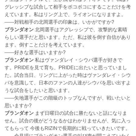
グレッシブな試合して相手をボコボコにすることだけを考
えています。私はリング上で、ライオンになりますよ。
――対戦相手の北岡選手の印象は、いかがですか?
ブランダオン
北岡選手はアグレッシブで、攻撃的な素晴
らしい選手だと思います。ただ、私は彼を倒す自信があり
ます。倒すことだけを考えています。
――好きな選手はいますか?
ブランダオン
私はヴァンダレイ・シウバ選手が好きで
す。PRIDEを見て育ち、PRIDEに出たいと思っていまし
た。試合当日、リングに上がった時はヴァンダレイ・シウ
バを意識して、日本のファンの人達がシウバを思い出すよ
うな試合をしたいと思います。
――矢地選手がこの階級のトップなんですが、戦いたいと
思いますか?
ブランダオン
まず日曜日の試合に勝たないと話になりま
せん。試合の後がどうなるかはわかりませんが、気に入っ
てもらって 今後もRIZINで長期的に戦っていきたいです。
――会見場にブランダオン選手の叫び声が聞こえていたん