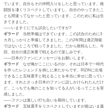
ています。自分もその仲間入りをしたと思っています。格
闘技を凄くリスペクトしていますし、自分のやってきたこ
とも間違ってなかったと思っています。このために私は生
きてきました。
――いますぐにでも試合したいですか?
ギラード
当然準備はできています。この試合のために3
カ月しっかりと準備してきました。この2年間は適正階級
ではないところで戦ってきました。だから敗戦もした。今
回、自分の適正体重で戦えるので楽しみです。
――日本のファンにメッセージをお願いします。
ギラード
なぜ俺がここにいるのか、それは日本で一時代
を作ったレジェンドを倒しに来たからです。RIZINに出場
できること五味選手と戦えることを本当に幸せに思ってい
ます。それとさっき日本のファンに話しかけられたんだけ
ど、こっちでも俺のことを知ってる人がいるってことを実
感しました。
――ファンは激しい打ち合いを期待しています。
ギラード
五味選手をリスペクトしていますが彼はいま最