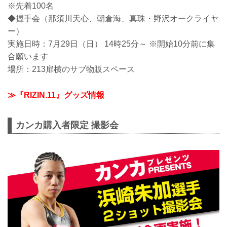
※先着100名
◆握手会（那須川天心、朝倉海、真珠・野沢オークライヤ
ー）
実施日時：7月29日（日） 14時25分～ ※開始10分前に集
合願います
場所：213扉横のサブ物販スペース
≫『RIZIN.11』グッズ情報
カンカ購入者限定 撮影会