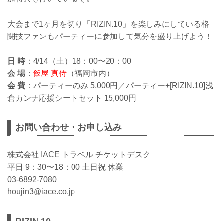
大会まで1ヶ月を切り「RIZIN.10」を楽しみにしている格
闘技ファンもパーティーに参加して気分を盛り上げよう！
日 時
：4/14（土）18：00〜20：00
会 場
：
飯屋 真侍
（福岡市内）
会 費
：パーティーのみ 5,000円／パーティー+[RIZIN.10]浅
倉カンナ応援シートセット 15,000円
お問い合わせ・お申し込み
株式会社 IACE トラベル チケットデスク
平日 9：30〜18：00 土日祝 休業
03-6892-7080
houjin3@iace.co.jp
RIZIN.10