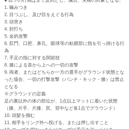
● 以下の行為は全て反則とし、減点、失格の対象となる。
1. 噛みつき
2. 目つぶし、及び目をえぐる行為
3. 頭突き
4. 肘打ち
5. 金的攻撃
6. 肛門、口腔、鼻孔、眼球等の粘膜部に指を引っ掛ける行
為
7. 手足の指に対する関節技
8. 膝による首から上への一切の攻撃
9. 両者、またはどちらか一方の選手がグラウンド状態とな
った場合、一切の打撃攻撃（パンチ・キック・膝）は禁止
となる
※グラウンドの定義
足の裏以外の体の部位が、1点以上マットに着いた状態
（膝、片手、片膝、尻、背中など各1点でグラウンド）
10. 頭髪を掴む
11. 相手をリング外へ投げる、または押し出すこと