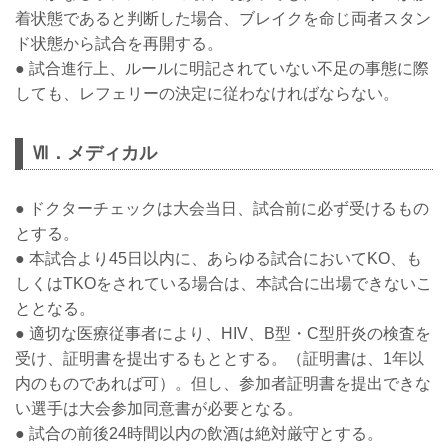
着状態であると判断した場合、ブレイクを命じ両者スタン
ド状態から試合を再開する。
● 試合進行上、ルールに明記されていない不足の事態に際
しても、レフェリーの決定に従わなければならない。
Ⅶ．メディカル
● ドクターチェックは大会当日、試合前に必ず受けるもの
とする。
● 本試合より45日以内に、あらゆる試合においてKO、も
しくはTKOをされている場合は、本試合に出場できないこ
ととなる。
● 適切な医療従事者により、HIV、B型・C型肝炎の検査を
受け、証明書を提出するもととする。（証明書は、1年以
内のものであれば可）。但し、参加者証明書を提出できな
い選手は大会参加同意書が必要となる。
● 試合の前後24時間以内の飲酒は絶対厳守とする。