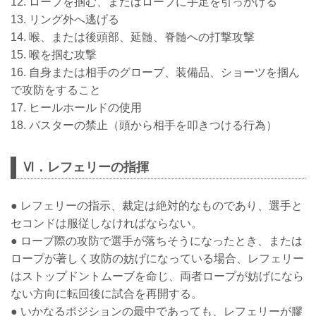
12. ロープを掴む、またはロープに手足を引っかける
13. リング外へ逃げる
14. 喉、または後頭部、延髄、脊髄への打撃攻撃
15. 喉を掴む攻撃
16. 自身または相手のグローブ、装備品、ショーツを掴ん
で攻防をすること
17. ヒールホールドの使用
18. バスターの禁止（頭から相手を叩きつける行為）
Ⅵ．レフェリーの指揮
● レフェリーの指示、裁定は絶対的なものであり、選手と
セコンドは服従しなければならない。
● ロープ際の攻防で選手が落ちそうになったとき、または
ロープが著しく攻防の妨げになっている場合、レフェリー
はストップドントムーブを命じ、両者ロープが妨げになら
ない方向に転回後に試合を再開する。
● いかなるポジションの最中であっても、レフェリーが膠