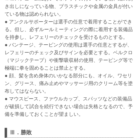
き出しになっている物、プラスチックや金属の金具が付い
ている物は認められない。
● アンクルサポーターは選手の任意で着用することができ
る。但し、必ずルールミーティングの際に着用する装備品
を持参し、レフェリーのチェックを受けるものとする。
● バンテージ、テーピングの使用は選手の任意とするが、
レフェリーのチェック及びサインを必要とする。ベルクロ
（マジックテープ）や衝撃吸収材の使用、テーピング等で
極端に拳を固めることは禁止とする。
● 顔、髪を含め身体のいかなる部分にも、オイル、ワセリ
ン、グリース、痛み止めやマッサージ用のクリーム等を塗
布してはならない。
● マウスピース、ファウルカップ、スパッツなどの装備品
が破損して試合を続行できない場合は失格となるので、予
備を準備しておくことが望ましい。
Ⅲ．勝敗