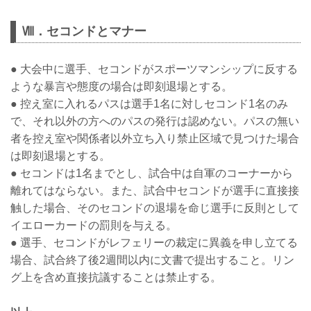
Ⅷ．セコンドとマナー
● 大会中に選手、セコンドがスポーツマンシップに反する
ような暴言や態度の場合は即刻退場とする。
● 控え室に入れるパスは選手1名に対しセコンド1名のみ
で、それ以外の方へのパスの発行は認めない。パスの無い
者を控え室や関係者以外立ち入り禁止区域で見つけた場合
は即刻退場とする。
● セコンドは1名までとし、試合中は自軍のコーナーから
離れてはならない。また、試合中セコンドが選手に直接接
触した場合、そのセコンドの退場を命じ選手に反則として
イエローカードの罰則を与える。
● 選手、セコンドがレフェリーの裁定に異義を申し立てる
場合、試合終了後2週間以内に文書で提出すること。リン
グ上を含め直接抗議することは禁止する。