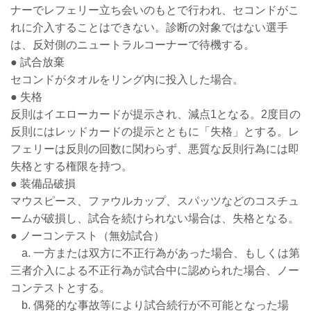
ナーでレフェリー立ち会いのもとで行われ、セコンドがこ
れに介入することはできない。診断の対象ではない選手
は、反対側のニュートラルコーナーで待機する。
● 試合放棄
セコンドがタオルをリング内に投入した場合。
● 失格
反則はイエローカードが提示され、減点1となる。2度目の
反則にはレッドカードの提示とともに「失格」とする。レ
フェリーは反則の回数に関わらず、悪質な反則行為には即
失格とする権限を持つ。
● 装備品破損
マウスピース、ファウルカップ、スパッツなどのコスチュ
ームが破損し、試合を続けられない場合は、失格となる。
● ノーコンテスト（無効試合）
a. 一方または双方に不正行為があった場合、もしくは第
三者介入による不正行為が試合中に認められた場合、ノー
コンテストとする。
b. 偶発的な事故等により試合続行が不可能となった場