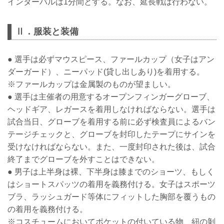
インターバルは1分間とする。なお、延長戦は行わない。
Ⅱ．服装と装備
● 選手は必ずマウスピース、ファールカップ（女子はアン
ダーガード）、ニーパッド(貸し出しあり)を着用する。
※ファールカップは金属製のものが望ましい。
● 選手は主催者の用意するオープンフィンガーグローブ、
ヘッドギア、レガースを着用しなければならない。選手は
試合当日、グローブを着用する前に必ず検査員によるバン
テージチェックと、グローブを封印したテープにサインを
受けなければならない。また、一度封印された後は、試合
終了までグローブを外すことはできない。
● 男子は上半身は裸、下半身は膝までのショーツ、もしく
はショートスパッツの着用を義務付ける。女子はスポーツ
ブラ、ラッシュガード等体にフィットした胸部を覆うもの
の着用を義務付ける。
※コスチュームにおいてポケットの付いている物、紐の剝