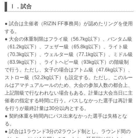
Ⅰ．試合
● 試合は主催者（RIZIN FF事務局）が認めたリングを使用
する。
● 大会の体重制限はフライ級（56.7kg以下）、バンタム級
（61.2kg以下）、フェザー級（65.8kg以下）、ライト級
（70.3kg以下）、ウェルター級（77.1kg以下）、ミドル級
（83.9kg以下）、ライトヘビー級（93kg以下）の階級制
で行う。ただし、女子の場合はアトム級（47.6kg以下）、
ストロー級（52.2kg以下）も設定する。ただし、このルー
ルはアマチュアルールのため、大会の参加人数の都合上、
上記階級で行なわれない場合もある。計量は大会当日に主
催者の指定する時間に行う。パスしなかった選手は再計量
を行うが最終計量は30分以内とする。
● 契約体重を時間内にパス出来なかった選手は失格とな
る。
● 試合は1ラウンド3分の2ラウンド制とし、ラウンド間の