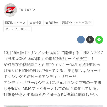
2017-09-22
RIZINニュース
大会情報
★2017年
西浦“ウィッキー”聡生
アンディ・サワー
10月15日(日)マリンメッセ福岡にて開催する「RIZIN 2017
in FUKUOKA -秋の陣-」の追加対戦カードが決定！！
変幻自在の格闘猿こと西浦“ウィッキー”聡生が約1年10ヵ
月振りにRIZINの舞台に帰ってくる。迎え撃つはシュート
ボクシングの絶対王者アンディ・サワーだ。
アンディ・サワーは今年5月に地元オランダで初の一本勝
ちを収め、MMAファイターとしての日々進化している。
打撃を得意とする両者のド派手なKO決着に期待したい。