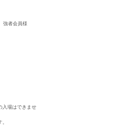
様、強者会員様
の入場はできませ
す。