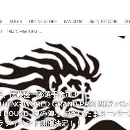
US
RULES
ONLINE STORE
FAN CLUB
RIZIN 100 CLUB
CO
川尻達也選手、伊藤盛一郎選手参加！！ 『RIZIN FIGHTING WORLD GRAND-PRIX 2017 バンタム級トーナメント 1st ROUND -夏の陣-』@さいたまスーパーアリーナにてファンクラブイベント開催決定！！
手、伊藤盛一郎選手参加！！
IGHTING WORLD GRAND-PRIX 2017
st ROUND -夏の陣-』@さいたまスーパ
ラブイベント開催決定！！