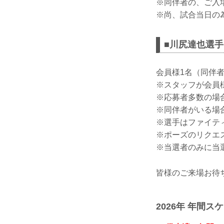
※同伴者の、ご入
※尚、試合当日の
■川尻達也選
会員様1名（同伴
※スタッフが会員
※応募者多数の場
※同伴者がいる場
※選手はファイテ
※ポーズのリクエ
※当選者のみに当
皆様のご来場お待
2026年 年間ス