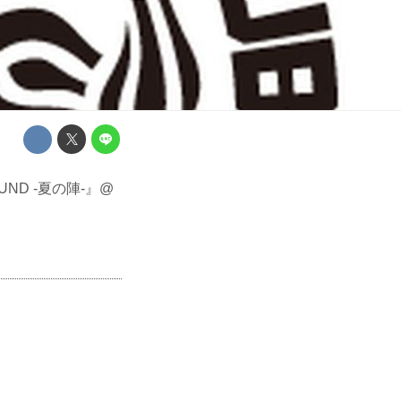
OUND -夏の陣-』@
。