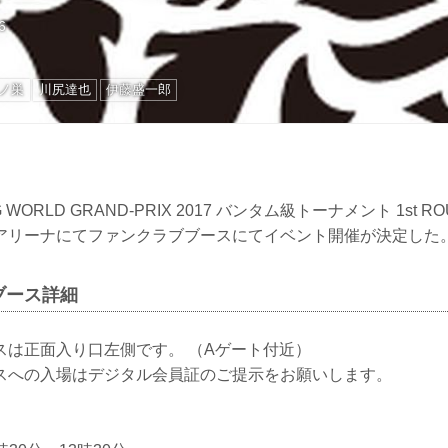
6
ノ巣
川尻達也
伊藤盛一郎
ING WORLD GRAND-PRIX 2017 バンタム級トーナメント 1st R
アリーナにてファンクラブブースにてイベント開催が決定した
ブース詳細
スは正面入り口左側です。 （Aゲート付近）
スへの入場はデジタル会員証のご提示をお願いします。