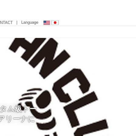
| Language
NTACT
 バンタム級トー
ーアリーナに