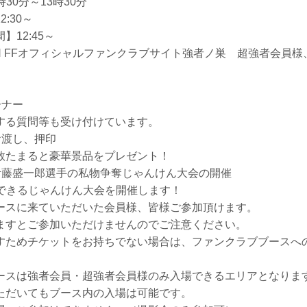
2時30分～13時30分
:30～
12:45～
IN FFオフィシャルファンクラブサイト強者ノ巣 超強者会員
ーナー
する質問等も受け付けています。
お渡し、押印
数たまると豪華景品をプレゼント！
伊藤盛一郎選手の私物争奪じゃんけん大会の開催
Tできるじゃんけん大会を開催します！
ースに来ていただいた会員様、皆様ご参加頂けます。
ますとご参加いただけませんのでご注意ください。
すためチケットをお持ちでない場合は、ファンクラブブースへ
ースは強者会員・超強者会員様のみ入場できるエリアとなりま
ただいてもブース内の入場は可能です。