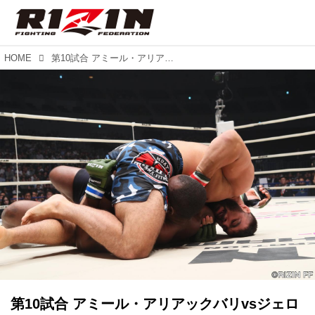
HOME
第10試合 アミール・アリアックバリvsジェロニモ・ドス・サントス（試合結果詳細）RIZIN 2017 in YOKOHAMA - SAKURA -
第10試合 アミール・アリアックバリvsジェロ