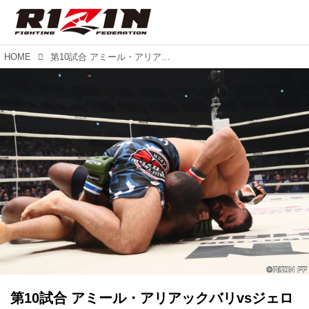
HOME
第10試合 アミール・アリアックバリvsジェロニモ・ドス・サントス（試合結果詳細）RIZIN 2017 in YOKOHAMA - SAKURA -
第10試合 アミール・アリアックバリvsジェロ