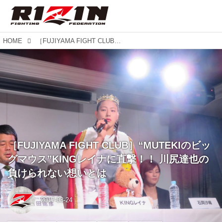
HOME
［FUJIYAMA FIGHT CLUB］“MUTEKIのビッグマウス”KINGレイナに直撃！！ 川尻達也の負けられない想いとは
［FUJIYAMA FIGHT CLUB］“MUTEKIのビッ
グマウス”KINGレイナに直撃！！ 川尻達也の
負けられない想いとは
2017-03-24