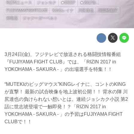
RIZINニュース
ジョシカク
★DEEP
★2017年
FUJIYAMAFIGHTCLUB
KINGレイナ
川尻達也
堀田祐美子
神取忍
ジャジーガーベルト
3月24日(金)、フジテレビで放送される格闘技情報番組
『FUJIYAMA FIGHT CLUB』では、「RIZIN 2017 in
YOKOHAMA - SAKURA - 」の出場選手を特集！！
“MUTEKIのビッグマウス”KINGレイナに、コントのKING
が直撃！ 最新の試合映像を地上波初公開！！ 背水の陣 川
尻達也の負けられない想いとは。連続ジョシカク小説 第2
話に世志琥登場で一触即発！？「RIZIN 2017 in
YOKOHAMA - SAKURA - 」の予習はFUJIYAMA FIGHT
CLUBで！！