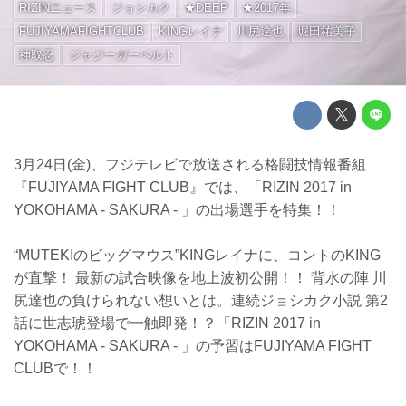
RIZINニュース
ジョシカク
★DEEP
★2017年
FUJIYAMAFIGHTCLUB
KINGレイナ
川尻達也
堀田祐美子
神取忍
ジャジーガーベルト
3月24日(金)、フジテレビで放送される格闘技情報番組
『FUJIYAMA FIGHT CLUB』では、「RIZIN 2017 in
YOKOHAMA - SAKURA - 」の出場選手を特集！！
“MUTEKIのビッグマウス”KINGレイナに、コントのKING
が直撃！ 最新の試合映像を地上波初公開！！ 背水の陣 川
尻達也の負けられない想いとは。連続ジョシカク小説 第2
話に世志琥登場で一触即発！？「RIZIN 2017 in
YOKOHAMA - SAKURA - 」の予習はFUJIYAMA FIGHT
CLUBで！！