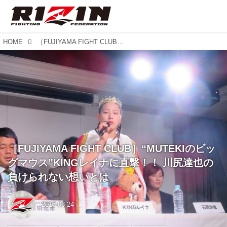
HOME
［FUJIYAMA FIGHT CLUB］“MUTEKIのビッグマウス”KINGレイナに直撃！！ 川尻達也の負けられない想いとは
［FUJIYAMA FIGHT CLUB］“MUTEKIのビッ
グマウス”KINGレイナに直撃！！ 川尻達也の
負けられない想いとは
2017-03-24