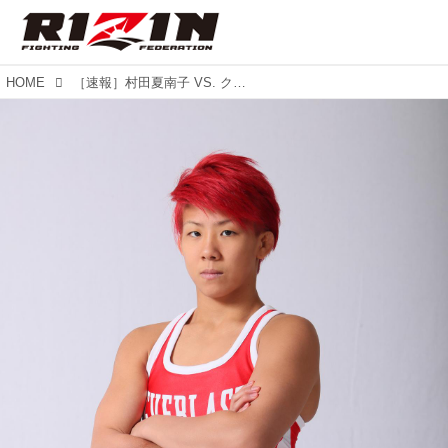
HOME
［速報］村田夏南子 VS. クレア・フライヤー、4月23日(日) パンクラス286にて対戦決定！！