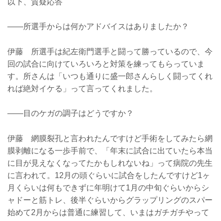
以下、質疑応答
——所選手からは何かアドバイスはありましたか？
伊藤 所選手は紀左衛門選手と闘って勝っているので、今
回の試合に向けていろいろと対策を練ってもらっていま
す。所さんは「いつも通りに盛一郎さんらしく闘ってくれ
れば絶対イケる」って言ってくれました。
——目のケガの調子はどうですか？
伊藤 網膜裂孔と言われたんですけど手術をしてみたら網
膜剥離になる一歩手前で、「年末に試合に出ていたら本当
に目が見えなくなってたかもしれないね」って病院の先生
に言われて。12月の頭ぐらいに試合をしたんですけど1ヶ
月くらいは何もできずに年明けて1月の中旬ぐらいからシ
ャドーと筋トレ、後半ぐらいからグラップリングのスパー
始めて2月からは普通に練習して、いまはガチガチやって