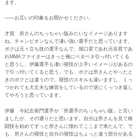
ます。
——お互いの印象をお聞かせください。
才賀 所さんのちっちゃい版みたいなイメージあります
ね。チャンピオンなんで凄い強い選手だと思っています。
ボクは元々立ち技の選手なんで、堀口君であれ元谷君であ
れMMAファイターはきっと俺にベタベタ引っ付いてくる
と思うし、伊藤選手も凄い寝技が上手いイメージがあるの
で引っ付いてくると思う。でも、ボクは所さんとやったと
きのボクとは違うので。寝技のスキルも違いますし、くっ
つかれても大丈夫な練習をしているので逆にくっつき返し
てやろうと思っています。
伊藤 今紀左衛門選手が「所選手のちっちゃい版」と言い
ましたが、その通りだと思います。自分は所さんを見て格
闘技を始めてずっと所さんに憧れてここまで来たんで。で
も、所さんの寝技と自分の寝技はちょっと違う部分がある