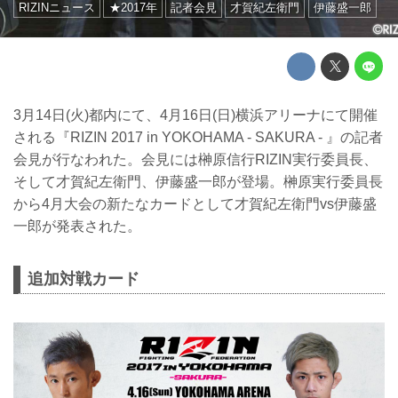
RIZINニュース
★2017年
記者会見
才賀紀左衛門
伊藤盛一郎
3月14日(火)都内にて、4月16日(日)横浜アリーナにて開催
される『RIZIN 2017 in YOKOHAMA - SAKURA - 』の記者
会見が行なわれた。会見には榊原信行RIZIN実行委員長、
そして才賀紀左衛門、伊藤盛一郎が登場。榊原実行委員長
から4月大会の新たなカードとして才賀紀左衛門vs伊藤盛
一郎が発表された。
追加対戦カード