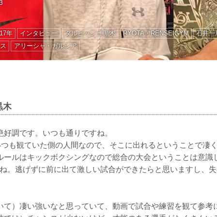
3
17年
インタビュー
ダルビッシュ黒木
RYOTA・RENSEIGYM
石井一
ネス
アリーシャ・ガルシア
黒木
絶好調です。いつも通りですね。
ビでいつも観ていた側の人間なので、そこに出れるということで凄
ルールはキックボクシングなので総合の大会ということは意識
すね。逃げずに前に出て激しい試合ができたらと思いますし、失
いて）凄い強いなと思っていて、動画で試合や練習を観て参考