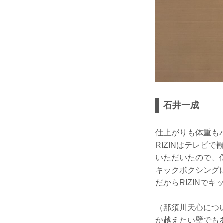
石井一成
仕上がりも体重も
RIZINはテレビ
いただいたので、
キックボクシング
だからRIZINで
（那須川天心につ
か越えたい壁でも