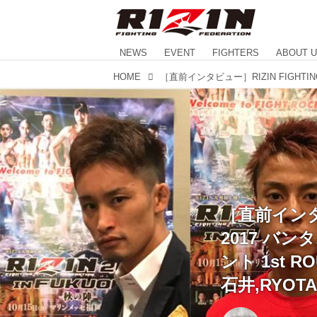
NEWS
EVENT
FIGHTERS
ABOUT 
HOME
［直前インタビュ
2017 バ
ント 1st 
石井,RYO