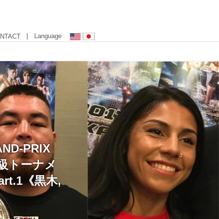
| Language
NTACT
ND-PRIX
ム級トーナメ
rt.1《黒木,