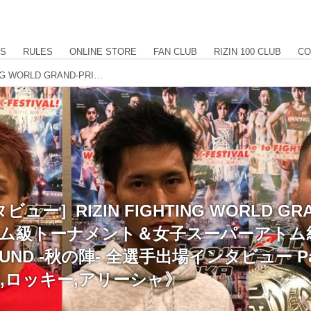
US
RULES
ONLINE STORE
FAN CLUB
RIZIN 100 CLUB
CO
［直前インタビュー］RIZIN FIGHTING WORLD GRAND-PRIX 2017 バンタム級トーナメント＆女子スーパーアトム級トーナメント 1st ROUND -秋の陣- 全選手出場インタビュー Part.1《黒木,石井,RYOTA,ロッキー,アリーシャ》
ー］RIZIN FIGHTING WORLD GRA
ンタム級トーナメント＆女子スーパーアト
ROUND -秋の陣- 全選手出場インタビュー Pa
TA,ロッキー,アリーシャ》