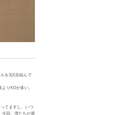
ールを3試合組んで
技よりKOが多い。
なってますし、いつ
、今回、僕たちが盛