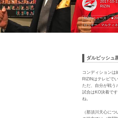
2017-10-1
RIZIN
RIZINニュース
★20
ロッキー・マルティ
ダルビッシュ
コンディションは
RIZINはテレ
ただ、自分が戦う
試合はKO決着で
ね。
（那須川天心につ