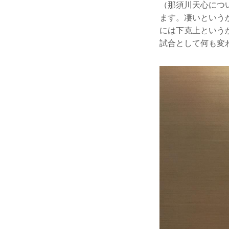
（那須川天心につ
ます。凄いという
には下克上という
試合として何も変