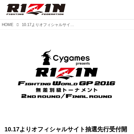
HOME
10.17よりオフィシャルサイト抽選先行受付開始！ Cygames presents RIZIN FIGHTING WORLD GRAND-PRIX 2016 無差別級トーナメント 2nd ROUND/ Final ROUND
10.17よりオフィシャルサイト抽選先行受付開