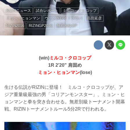
RIZINニュース
試合レポート
ミルコ・クロコップ
ミョン・ヒョンマン
ヴァンダレイ・シウバ
髙田延彦
RIZIN2016
RIZINGP2016
無差別級GP
(win)
ミルコ・クロコップ
1R 2'20" 肩固め
ミョン・ヒョンマン
(lose)
生ける伝説がRIZINに登場！ ミルコ・クロコップが、ア
ジア重量級最強の男「コリアンモンスター」、ミョン・ヒ
ョンマンと拳を突き合わせる。無差別級トーナメント開幕
戦、RIZINトーナメントルール5分2Rで行われる。