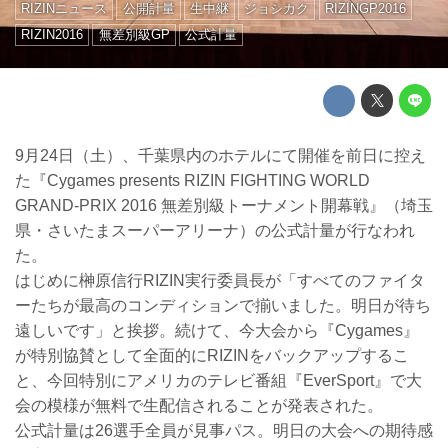
RIZINニュース
公開計量
生中継
ジョシカク
RIZINGP2016
RIZIN2016
無差別級GP
公式計量
9月24日（土）、千葉県内のホテルにて開催を前日に控え
た『Cygames presents RIZIN FIGHTING WORLD
GRAND-PRIX 2016 無差別級トーナメント開幕戦』（埼玉
県・さいたまスーパーアリーナ）の公式計量が行なわれ
た。
はじめに榊原信行RIZIN実行委員長が「すべてのファイタ
ーたちが最高のコンディションで揃いました。明日が待ち
遠しいです」と挨拶。続けて、今大会から『Cygames』
が特別協賛として全面的にRIZINをバックアップするこ
と、今回特別にアメリカのテレビ番組『EverSport』で大
会の模様が無料で生配信されることが発表された。
公式計量は26選手全員が見事パス。明日の大会への期待感