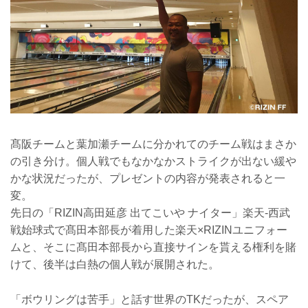
髙阪チームと葉加瀬チームに分かれてのチーム戦はまさか
の引き分け。個人戦でもなかなかストライクが出ない緩や
かな状況だったが、プレゼントの内容が発表されると一
変。
先日の「RIZIN高田延彦 出てこいや ナイター」楽天-西武
戦始球式で髙田本部長が着用した楽天×RIZINユニフォー
ムと、そこに髙田本部長から直接サインを貰える権利を賭
けて、後半は白熱の個人戦が展開された。
「ボウリングは苦手」と話す世界のTKだったが、スペア