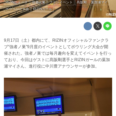
RIZINニュース
強者ノ巣
ファンイベント
髙阪剛
葉加瀬マイ
ボウリング大会
RIZINガール
9月17日（土）都内にて、RIZINオフィシャルファンクラ
ブ“強者ノ巣”9月度のイベントとしてボウリング大会が開
催された。強者ノ巣では毎月趣向を変えてイベントを行っ
ており、今回はゲストに髙阪剛選手とRIZINガールの葉加
瀬マイさん、進行役に中川豊アナウンサーが参加。