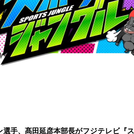
ン選手、髙田延彦本部長がフジテレビ『