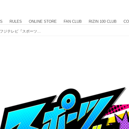
US
RULES
ONLINE STORE
FAN CLUB
RIZIN 100 CLUB
CO
山本アーセン選手、髙田延彦本部長がフジテレビ『スポーツジャングル』に出演