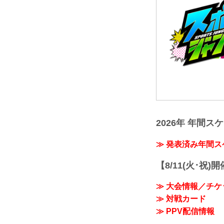
2026年 年間ス
≫ 発表済み年間
【8/11(火･祝)
≫ 大会情報／チケ
≫ 対戦カード
≫ PPV配信情報