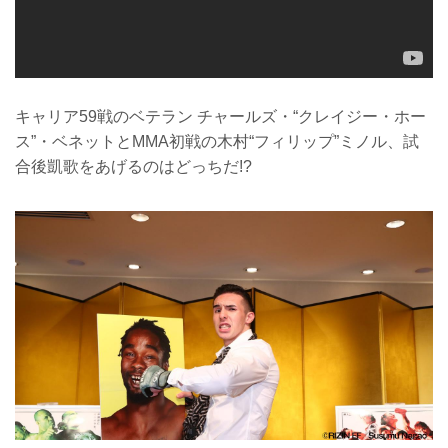
キャリア59戦のベテラン チャールズ・“クレイジー・ホー
ス”・ベネットとMMA初戦の木村“フィリップ”ミノル、試
合後凱歌をあげるのはどっちだ!?