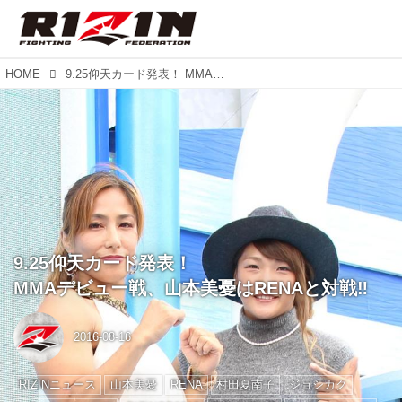
HOME
9.25仰天カード発表！ MMAデビュー戦、山本美憂はRENAと対戦‼︎
9.25仰天カード発表！
MMAデビュー戦、山本美憂はRENAと対戦‼︎
2016-08-16
RIZINニュース
山本美憂
RENA
村田夏南子
ジョシカク