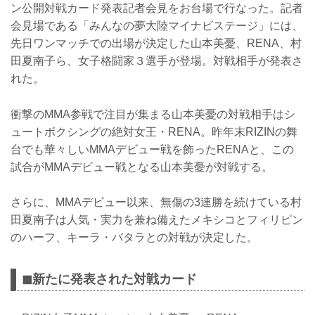
ン公開対戦カード発表記者会見をお台場で行なった。記者
会見場である「みんなの夢大陸マイナビステージ」には、
先日ワンマッチでの出場が決定した山本美憂、RENA、村
田夏南子ら、女子格闘家３選手が登場。対戦相手が発表さ
れた。
衝撃のMMA参戦で注目が集まる山本美憂の対戦相手はシ
ュートボクシングの絶対女王・RENA。昨年末RIZINの舞
台でも華々しいMMAデビュー戦を飾ったRENAと、この
試合がMMAデビュー戦となる山本美憂が対戦する。
さらに、MMAデビュー以来、無傷の3連勝を続けている村
田夏南子は人気・実力を兼ね備えたメキシコとフィリピン
のハーフ、キーラ・バタラとの対戦が決定した。
◼︎新たに発表された対戦カード