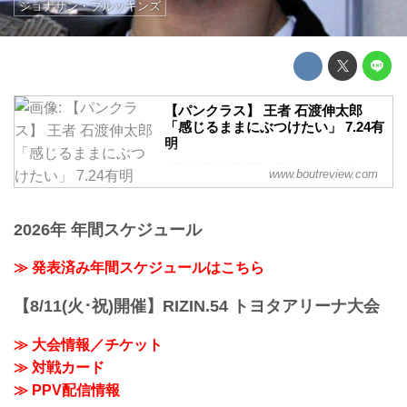
ジョナサン・ブルッキンズ
【パンクラス】 王者 石渡伸太郎
「感じるままにぶつけたい」 7.24有
明
『PANCRASE 279』(7.24有明大会)のパ
www.boutreview.com
ンクラス・バンタム級タイトルマッチの
調印式が7月21日行われた。石渡伸太郎
は、過去に敗戦を喫しているジョナサ
2026年 年間スケジュール
ン・ブルッキンズ相手に4度目の防衛戦と
なる。
≫ 発表済み年間スケジュールはこちら
【8/11(火･祝)開催】RIZIN.54 トヨタアリーナ大会
≫ 大会情報／チケット
≫ 対戦カード
≫ PPV配信情報