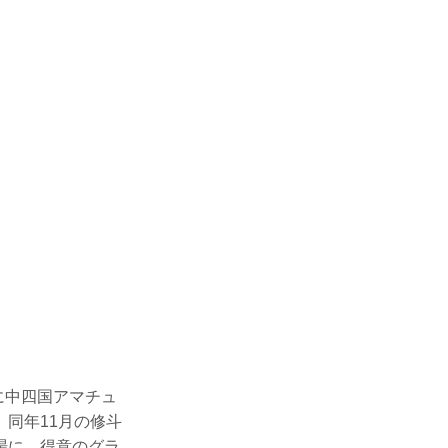
に中四国アマチュ
同年11月の修斗
場に、得意のグラ