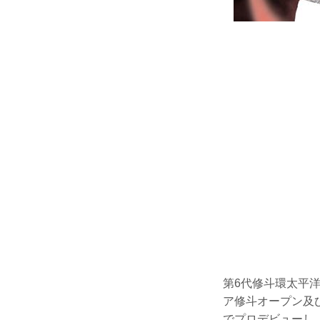
第6代修斗環太平
ア修斗オープン及
でプロデビューし