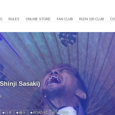
US
RULES
ONLINE STORE
FAN CLUB
RIZIN 100 CLUB
CO
inji Sasaki)
9
★日本
★修斗
★ROAD FC
佐々木信治