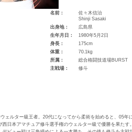
名前：
佐々木信治
Shinji Sasaki
出身地：
広島県
生年月日：
1980年5月2日
身長：
175cm
体重：
70.1kg
所属：
総合格闘技道場BURST
主戦場：
修斗
洋ウェルター級王者。20代になってから柔術を始めると、05年
び西日本アマチュア修斗選手権のウェルター級で優勝を果たす。
、デビュー戦は三角締めによる一本勝ち。その後も修斗を主戦