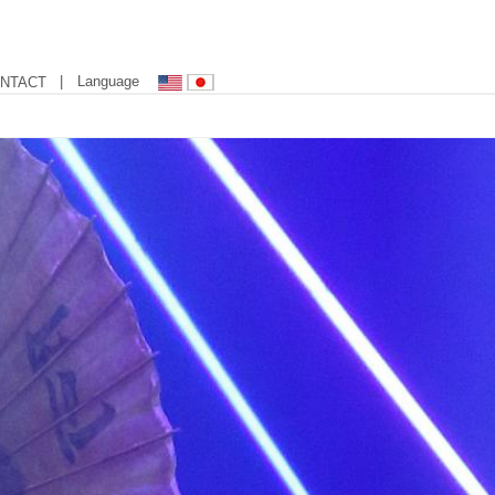
| Language
NTACT