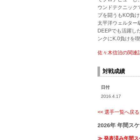
ウンドテクニック
プを闘うもKO負
太平洋ウェルター級
DEEPでも活躍し
ンクにK.0負け
佐々木信治の関連
対戦成績
日付
2016.4.17
<< 選手一覧へ戻る
2026年 年間ス
≫ 発表済み年間