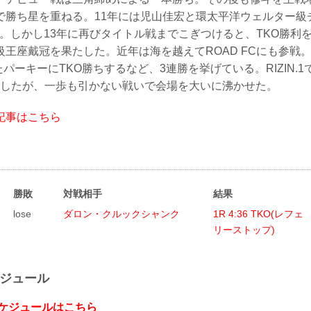
で勝ち星を重ねる。11年には児山佳宏と環太平洋ウェルター級
け。しかし13年に再びタイトル戦までこぎつけると、TKO勝利
王座戴冠を果たした。近年は海を越えてROAD FCにも参戦
たパーキーにTKO勝ちするなど、3連勝を挙げている。RIZIN.
を喫したが、一歩も引かない戦いで会場を大いに沸かせた。
記事はこちら
勝敗
対戦相手
結果
lose
ダロン・クルックシャンク
1R 4:36 TKO(レフェ
リーストップ)
ケジュール
スケジュールはこちら