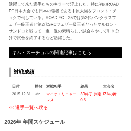
活躍して来た選手たちのキラーで浮上した。特に初のROAD
FC日本大会でも日本の強者である中原太陽をフロント・チ
ョクで倒している。ROAD FC．25では第2代パンクラスフ
ェザー級王者と第2代SRCフェザー級王者だったマルロン・
サンドロと戦って一進一退の素晴らしい試合をやって引き分
けで試合を終了するなど活躍した。
キム・スーチョルの関連記事はこちら
対戦成績
日付
勝敗
対戦相手
結果
大会名
2015.12.31
win
マイケ・リニャー
3R終了 判定
IZAの舞
レス
0-3
<< 選手一覧へ戻る
2026年 年間スケジュール