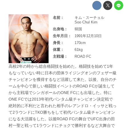
名前：
キム・スーチョル
Soo Chul Kim
出身地：
韓国
生年月日：
1991年12月10日
身長：
170cm
体重：
61kg
主戦場：
ROAD FC
高校2年の時から総合格闘技を始めた。格闘技を始めて1年
もなっていない時に日本の団体ライジングオンのフェザー級
チャンピオンを獲得するなど活躍して来た。以後、自分のチ
ームを中心で新しい格闘技イベントのROAD FCが誕生して
から主戦場でシンガポールのONE FCにも出場した。特に
ONE FCでは2013年初代バンタム級チャンピオン決定戦で
絶対的に不利だと言われた相手のレアンドロ・イッサと戦っ
て2ラウンドにTKO勝ちをして初代バンタム級チャンピオン
になる大活躍をした。以後ROAD FCの舞台でUFC出身の田
村一聖と戦って1ラウンドにチョクで勝利するなど大舞台で