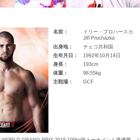
名前：
イリー・プロハースカ
Jiří Procházka
出身地：
チェコ共和国
生年月日：
1992年10月14日
身長：
193cm
体重：
98.55kg
主戦場：
GCF
TING WORLD GRAND-PRIX 2015 100kg級トーナメント準優