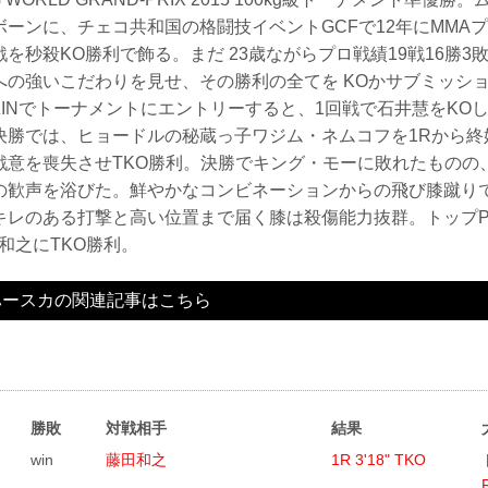
ーンに、チェコ共和国の格闘技イベントGCFで12年にMMA
を秒殺KO勝利で飾る。まだ 23歳ながらプロ戦績19戦16勝3
への強いこだわりを見せ、その勝利の全てを KOかサブミッシ
ZINでトーナメントにエントリーすると、1回戦で石井慧をKO
決勝では、ヒョードルの秘蔵っ子ワジム・ネムコフを1Rから終
戦意を喪失させTKO勝利。決勝でキング・モーに敗れたものの
の歓声を浴びた。鮮やかなコンビネーションからの飛び膝蹴りで
レのある打撃と高い位置まで届く膝は殺傷能力抜群。トップPres
藤田和之にTKO勝利。
ハースカの関連記事はこちら
勝敗
対戦相手
結果
win
藤田和之
1R 3'18" TKO