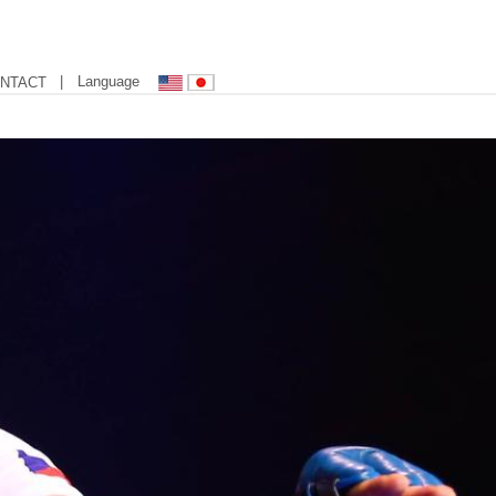
| Language
NTACT