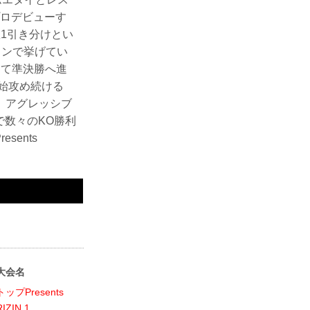
プロデビューす
敗1引き分けとい
ョンで挙げてい
して準決勝へ進
始攻め続ける
、アグレッシブ
数々のKO勝利
ents
大会名
トップPresents
RIZIN.1