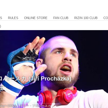
US
RULES
ONLINE STORE
FAN CLUB
RIZIN 100 CLUB
CO
)
スカ (Jiří Procházka)
2
.1kg〜100kg
イリー・プロハースカ