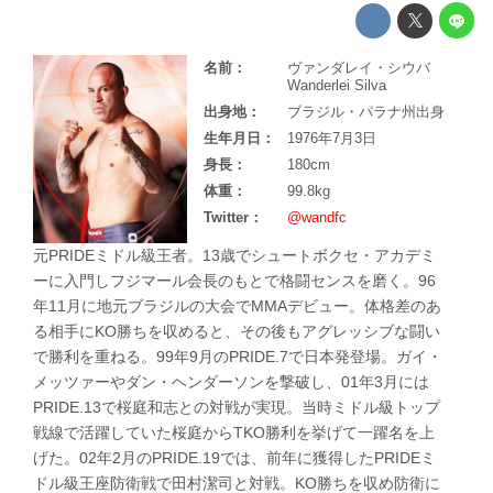
名前：
ヴァンダレイ・シウバ
Wanderlei Silva
出身地：
ブラジル・パラナ州出身
生年月日：
1976年7月3日
身長：
180cm
体重：
99.8kg
Twitter：
@wandfc
元PRIDEミドル級王者。13歳でシュートボクセ・アカデミ
ーに入門しフジマール会長のもとで格闘センスを磨く。96
年11月に地元ブラジルの大会でMMAデビュー。体格差のあ
る相手にKO勝ちを収めると、その後もアグレッシブな闘い
で勝利を重ねる。99年9月のPRIDE.7で日本発登場。ガイ・
メッツァーやダン・ヘンダーソンを撃破し、01年3月には
PRIDE.13で桜庭和志との対戦が実現。当時ミドル級トップ
戦線で活躍していた桜庭からTKO勝利を挙げて一躍名を上
げた。02年2月のPRIDE.19では、前年に獲得したPRIDEミ
ドル級王座防衛戦で田村潔司と対戦。KO勝ちを収め防衛に