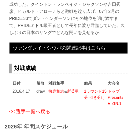
成功した。クイントン・ランペイジ・ジャクソンや吉田秀
彦、ヒカルド・アローナらと激戦を繰り広げ、07年2月の
PRIDE.33でダン・ヘンダーソンにその地位を明け渡すま
で、PRIDEミドル級王者として長年に渡り君臨していた。久
しぶりの日本のリングでどんな闘いを見せるか。
ヴァンダレイ・シウバの関連記事はこちら
対戦成績
日付
勝敗
対戦相手
結果
大会名
2016.4.17
draw
桜庭和志
&
所英男
1ラウンド15
トップ
分 引き分け
Presents
RIZIN.1
<< 選手一覧へ戻る
2026年 年間スケジュール