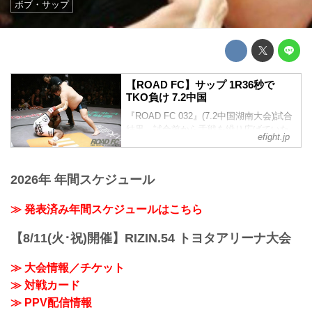
ボブ・サップ
【ROAD FC】サップ 1R36秒で
TKO負け 7.2中国
『ROAD FC 032』(7.2中国湖南大会)試合
結果。試合前から舌戦を繰り広げていた
efight.jp
アオルコロ VS ボブ・サップ戦は、1R36
秒でアオルコロがTKO勝ちを収めた。
2026年 年間スケジュール
≫ 発表済み年間スケジュールはこちら
【8/11(火･祝)開催】RIZIN.54 トヨタアリーナ大会
≫ 大会情報／チケット
≫ 対戦カード
≫ PPV配信情報