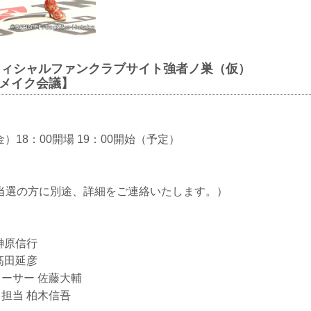
FFオフィシャルファンクラブサイト強者ノ巣（仮）
チメイク会議】
金）18：00開場 19：00開始（予定）
当選の方に別途、詳細をご連絡いたします。）
 榊原信行
 髙田延彦
ューサー 佐藤大輔
ク担当 柏木信吾