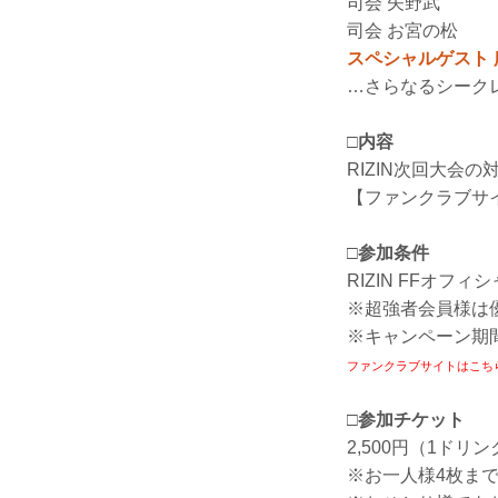
司会 矢野武
司会 お宮の松
スペシャルゲスト 
…さらなるシーク
□内容
RIZIN次回大会
【ファンクラブサ
□参加条件
RIZIN FFオ
※超強者会員様は
※キャンペーン期
ファンクラブサイトはこち
□参加チケット
2,500円（1ド
※お一人様4枚ま