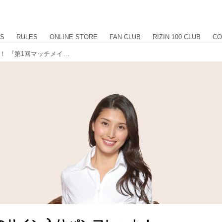
US
RULES
ONLINE STORE
FAN CLUB
RIZIN 100 CLUB
CO
橋本マナミのサイン入りパンフレット！ 『第1回マッチメイク会議』会場限定グッズ情報 第２弾！