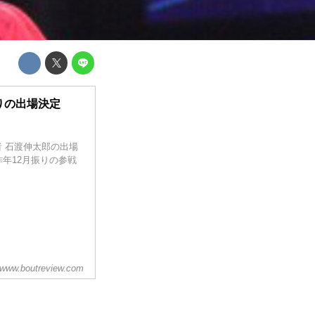
りの出場決定
王者 石渡伸太郎の出場
年12月振りの参戦
www.boutreview.com