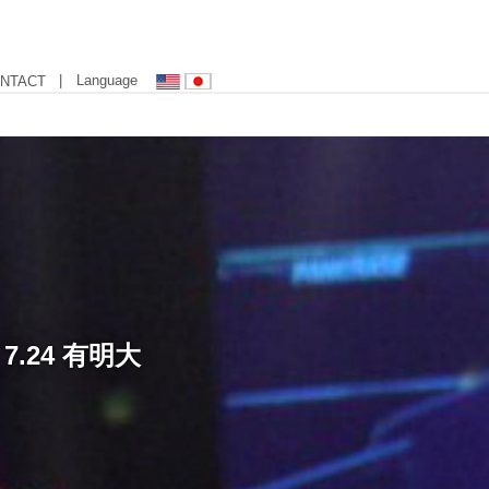
| Language
NTACT
.24 有明大