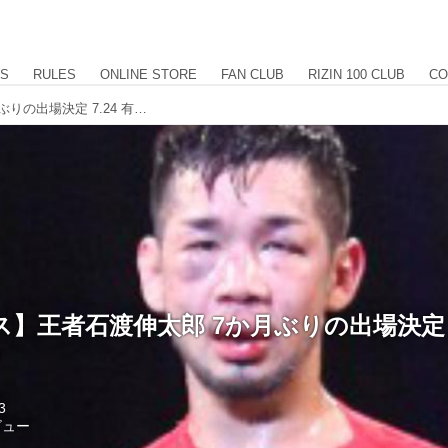
US
RULES
ONLINE STORE
FAN CLUB
RIZIN 100 CLUB
CO
【パンクラス】王者石渡伸太郎 7か月ぶりの出場決定 7.24 有明大会
】王者石渡伸太郎 7か月ぶりの出場決定 7
3
ビュー