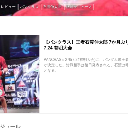
トレビュー
パンクラス
石渡伸太郎
格闘技ニュース
【パンクラス】王者石渡伸太郎 7か月ぶ
7.24 有明大会
PANCRASE 279(7.24有明大会)に、バンダム級
が決定した。対戦相手は後日発表される。石渡は昨
となる。
ケジュール