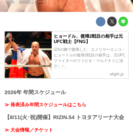
FNG
格闘技ニュース
ヒョードル、復帰2戦目の相手は元
UFC戦士【FNG】
IZAの舞で復帰した、エメリヤーエンコ・
ヒョードルの復帰2戦目の相手は、元UFC
ファイターのファビオ・マルドナドに決
定した。
efight.jp
2026年 年間スケジュール
≫ 発表済み年間スケジュールはこちら
【8/11(火･祝)開催】RIZIN.54 トヨタアリーナ大会
≫ 大会情報／チケット