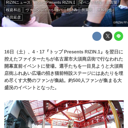
RIZINニュース
トップPresents RIZIN.1
イベント情報
名古屋
桜庭和志
ヴァンダレイ・シウバ
RENA
所英男
大和哲也
髙田延彦
16日（土）、4・17『トップ Presents RIZIN.1』を翌日に
控えたファイターたちが名古屋市大須商店街で行なわれた
開幕直前イベントに登場。選手たちを一目見ようと大須商
店街ふれあい広場の招き猫前特設ステージにはあたりを埋
め尽くす大勢のファンが集結。約500人ファンが集まる大
盛況のイベントとなった。