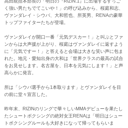
高田統括本部長の「明日の『RIZIN.1』に出場するすっご
く強い男たちでてこいや！」の呼び込みから、桜庭和志、
ヴァンダレイ・シウバ、大和哲也、所英男、RENAの豪華
トップファイターたちが登場。
ヴァンダレイが開口一番「元気デスカー！」と叫ぶとファ
ンからは大声援が上がり、桜庭はヴァンダレイに返すよう
に「元気ですー！」と答えると会場は大きな笑い声に包ま
れた。地元・愛知出身の大和は「世界クラスの最高の試合
をお見せします。名古屋を、日本を元気にします！」と声
高らかに発言。
所は「シウバ選手から1本取ります」とヴァンダレイを目
の前に堂々宣言した。
昨年末、RIZINのリングで華々しいMMAデビューを果たし
たシュートボクシングの絶対女王RENAは「明日はシュー
トボクシングルールも大好きになって帰ってもらいま