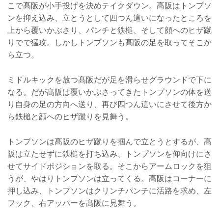
こで髙阪が小手投げを決めテイクダウン。髙阪はトンプソ
ンを抑え込み、立とうとして四つん這いになったところを
上から覆いかぶさり、パンチと鉄槌、そして顔へのヒザ蹴
りでで猛攻。しかしトンプソンも髙阪の足を取ってそこか
ら立つ。
ミドルキックを放つ髙阪だが足を滑らせグラウンドで下に
なる。だが髙阪は覆いかぶさってきたトンプソンの体を送
り自身の足の方向へ送り、再び四つん這いにさせて後方か
ら鉄槌と顔へのヒザ蹴りを見舞う。
トンプソンは髙阪のヒザ蹴りを掴んで立とうとするが、髙
阪は立たせずに鉄槌を打ち込み、トンプソンを仰向けにさ
せてサイドポジションを取る。そこからアームロックを狙
うが、やはりトンプソンは立ってくる。髙阪はコーナーに
押し込み、トンプソンはクリンチパンチに活路を求め、左
フック、右アッパーを髙阪に見舞う。