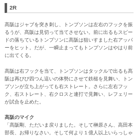
2R
髙阪はジャブを突き刺し、トンプソンは左右のフックを振
るうが、髙阪は見切って当てさせない。前に出るもスピー
ドの落ちているトンプソンに髙阪は狙いすました右アッパ
ーをヒット。だが、一瞬止まってもトンプソンはやはり前
に出てくる。
髙阪は右フックを当て、トンプソンはタックルで出るも髙
阪は再びび四つん這いの体勢にさせて鉄槌を見舞い、トン
プソンが立ち上がっても右ストレート。さらに左右フッ
ク、右ストレート、右クロスと連打で見舞い、レフェリー
が試合を止めた。
髙阪のマイク
「髙阪剛、ただいま戻りました。そして榊原さん、高田本
部長、お帰りなさい。そして何より１億人以上いらっしゃ