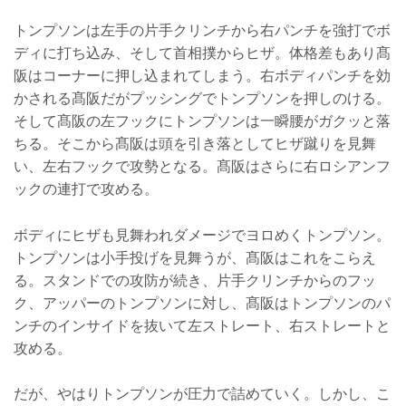
トンプソンは左手の片手クリンチから右パンチを強打でボ
ディに打ち込み、そして首相撲からヒザ。体格差もあり髙
阪はコーナーに押し込まれてしまう。右ボディパンチを効
かされる髙阪だがプッシングでトンプソンを押しのける。
そして髙阪の左フックにトンプソンは一瞬腰がガクッと落
ちる。そこから髙阪は頭を引き落としてヒザ蹴りを見舞
い、左右フックで攻勢となる。髙阪はさらに右ロシアンフ
ックの連打で攻める。
ボディにヒザも見舞われダメージでヨロめくトンプソン。
トンプソンは小手投げを見舞うが、髙阪はこれをこらえ
る。スタンドでの攻防が続き、片手クリンチからのフッ
ク、アッパーのトンプソンに対し、髙阪はトンプソンのパ
ンチのインサイドを抜いて左ストレート、右ストレートと
攻める。
だが、やはりトンプソンが圧力で詰めていく。しかし、こ