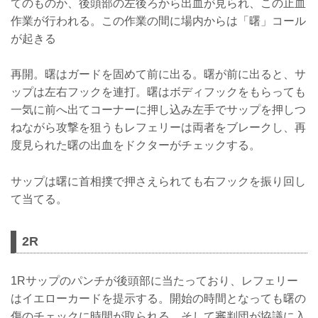
てのものか、後頭部の左後ろから出血が見られ、この止血
作業が行われる。この作業の間に場内からは「曙」コール
が起きる
再開。曙はガードを固めて前に出る。曙が前に出ると、サ
ップは左右フックを連打。曙はボディフックをもらっても
一気に前へ出てコーナーに押し込み左手でサップを押しつ
ねながら攻撃を狙うもレフェリーは両者をブレークし、再
度見られた曙の出血をドクターがチェックする。
サップは曙に首相撲で押さえられても右フックを振り回し
て当てる。
2R
1Rサップのパンチが後頭部に当たっており、レフェリー
はイエローカードを提示する。開始の時間となっても曙の
傷のチェックに時間が取られる。そして審判団が協議に入