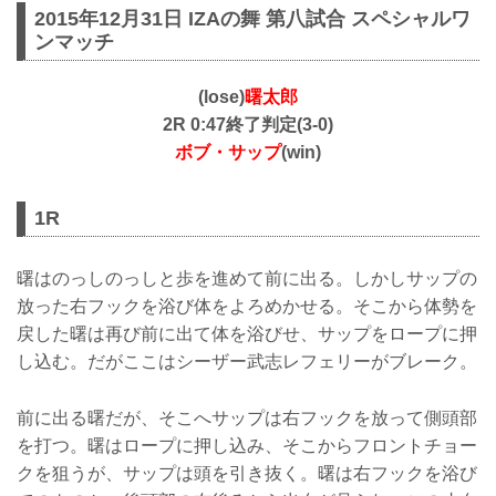
2015年12月31日 IZAの舞 第八試合 スペシャルワ
ンマッチ
(lose)
曙太郎
2R 0:47終了判定(3-0)
ボブ・サップ
(win)
1R
曙はのっしのっしと歩を進めて前に出る。しかしサップの
放った右フックを浴び体をよろめかせる。そこから体勢を
戻した曙は再び前に出て体を浴びせ、サップをロープに押
し込む。だがここはシーザー武志レフェリーがブレーク。
前に出る曙だが、そこへサップは右フックを放って側頭部
を打つ。曙はロープに押し込み、そこからフロントチョー
クを狙うが、サップは頭を引き抜く。曙は右フックを浴び