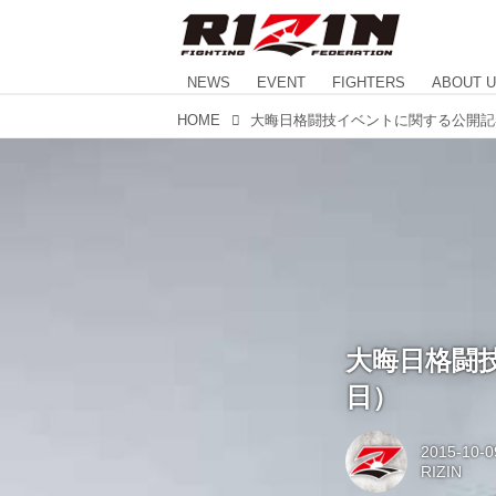
NEWS
EVENT
FIGHTERS
ABOUT 
HOME
大晦日格闘技
日）
2015-10-0
RIZIN