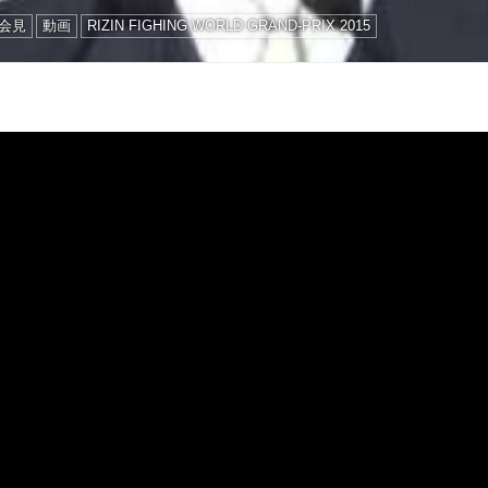
会見
動画
RIZIN FIGHING WORLD GRAND-PRIX 2015