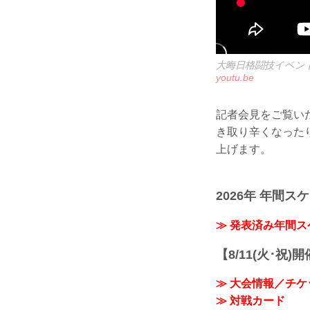
大晦日格闘技イベン
youtu.be
記者会見をご覧い
き取り辛くなった
上げます。
2026年 年間ス
≫ 発表済み年間
【8/11(火･祝)
≫ 大会情報／チケ
≫ 対戦カード