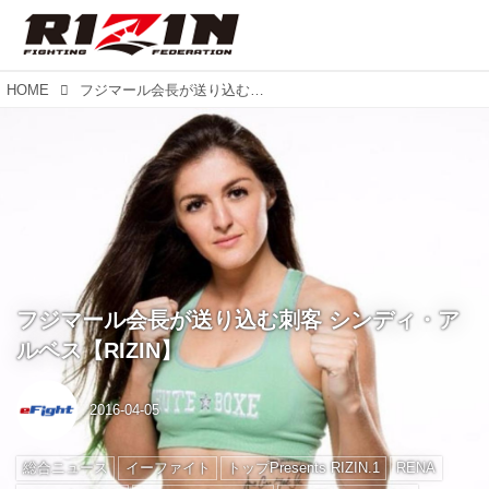
HOME
フジマール会長が送り込む刺客 シンディ・アルベス【RIZIN】
フジマール会長が送り込む刺客 シンディ・ア
ルベス【RIZIN】
2016-04-05
総合ニュース
イーファイト
トップPresents RIZIN.1
RENA