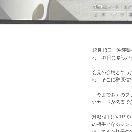
RIZINニュース
エメ
ピーター・アーツ
12月18日、沖縄県糸
れ、31日に参戦
会見の会場となっ
れ、そこに榊原信行
「今まで多くのフ
いカードが発表で
対戦相手はVTR
の相手となるシン
倒してきた様子の