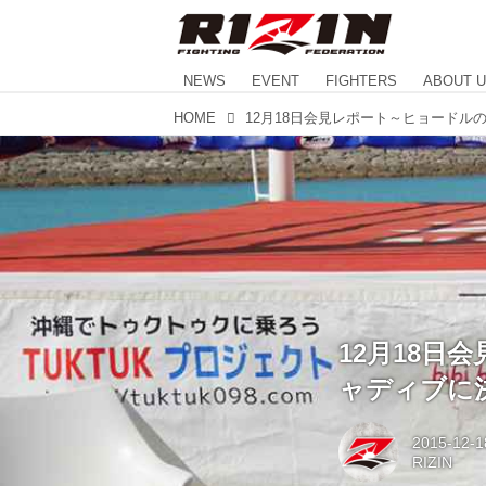
NEWS
EVENT
FIGHTERS
ABOUT 
HOME
12月18
ャディブに
2015-12-1
RIZIN