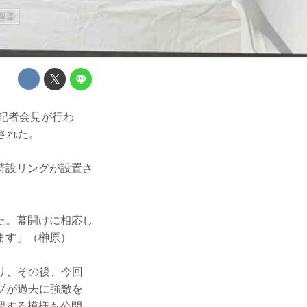
リコ
5」の記者会見が行わ
された。
特設リングが設置さ
た。幕開けに相応し
ます」（榊原）
り、その後、今回
ブが過去に強敵を
習する模様も公開。