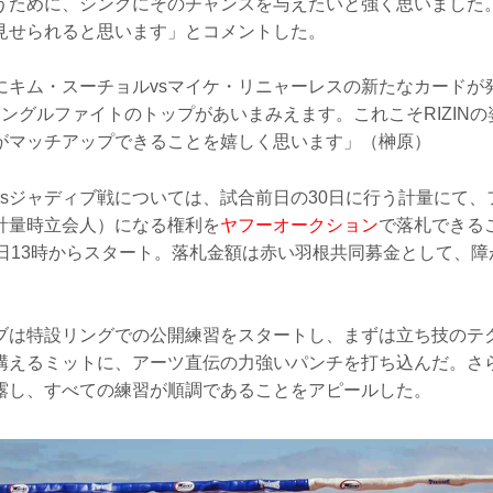
うために、シングにそのチャンスを与えたいと強く思いました
見せられると思います」とコメントした。
にキム・スーチョルvsマイケ・リニャーレスの新たなカードが
ジャングルファイトのトップがあいまみえます。これこそRIZIN
がマッチアップできることを嬉しく思います」（榊原）
vsジャディブ戦については、試合前日の30日に行う計量にて、
計量時立会人）になる権利を
ヤフーオークション
で落札できる
8日13時からスタート。落札金額は赤い羽根共同募金として、
。
ブは特設リングでの公開練習をスタートし、まずは立ち技のテ
構えるミットに、アーツ直伝の力強いパンチを打ち込んだ。さ
露し、すべての練習が順調であることをアピールした。