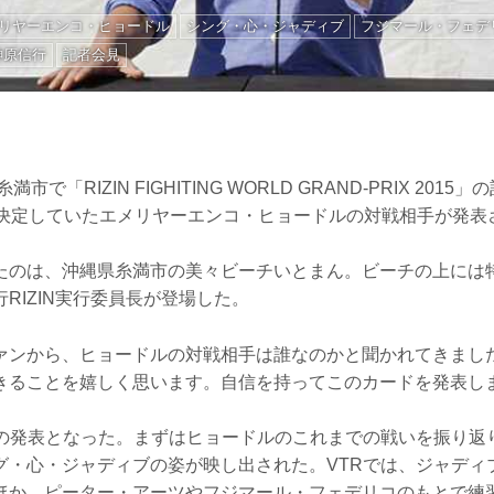
リヤーエンコ・ヒョードル
シング・心・ジャディブ
フジマール・フェデ
榊原信行
記者会見
満市で「RIZIN FIGHITING WORLD GRAND-PRIX 201
が決定していたエメリヤーエンコ・ヒョードルの対戦相手が発表
たのは、沖縄県糸満市の美々ビーチいとまん。ビーチの上には
RIZIN実行委員長が登場した。
ァンから、ヒョードルの対戦相手は誰なのかと聞かれてきまし
きることを嬉しく思います。自信を持ってこのカードを発表し
での発表となった。まずはヒョードルのこれまでの戦いを振り返
グ・心・ジャディブの姿が映し出された。VTRでは、ジャディ
ほか、ピーター・アーツやフジマール・フェデリコのもとで練