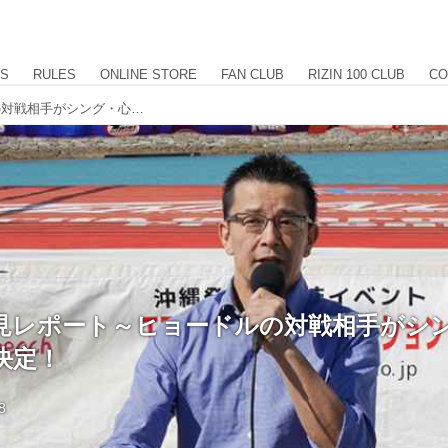
US
RULES
ONLINE STORE
FAN CLUB
RIZIN 100 CLUB
CO
12月18日会見レポート～ヒョードルの対戦相手がシング・心・ジャディブに決定！
日会見レポート～ヒョードルの対戦相手がシ
決定！
8