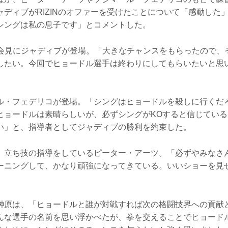
ャディブがRIZINのオファーを受けたことについて「感動した
シングは私の息子です」とコメントした。
、会見にジャディブが登場。「大きなチャンスをもらったので、
したい。今回でヒョードル選手は終わりにしてもらいたいと思
ル・フェデリコが登場。「シングはヒョードルを殺しに行くだ
ヒョードルは素晴らしいが、必ずシングがKOすると信じてい
い」と、指導者としてジャディブの勝利を約束した。
、立ち技の指導をしているピーター・アーツ。「必ずやみなさ
ーニングして、かなり頑強になってきている。いいショーを見
榊原は、「ヒョードルと誰が対戦すれば次の格闘技界への貢献
んな選手の名前を思い浮かべたが、拳を交えることでヒョード