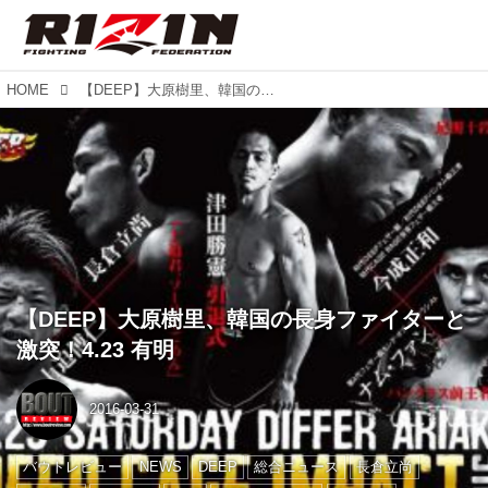
HOME
【DEEP】大原樹里、韓国の長身ファイターと激突！4.23 有明
【DEEP】大原樹里、韓国の長身ファイターと
激突！4.23 有明
2016-03-31
バウトレビュー
NEWS
DEEP
総合ニュース
長倉立尚