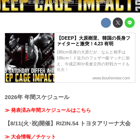
今成正和
岩瀬茂俊
LUIZ
格闘技ニュース
大原樹理
【DEEP】大原樹里、韓国の長身フ
ァイターと激突！4.23 有明
180cm長身の大原だが、なんと相手は
186cm！ド迫力のフェザー級マッチに加
え、今成正和や長倉立尚の対戦カードも
発表！
www.boutreview.com
2026年 年間スケジュール
≫ 発表済み年間スケジュールはこちら
【8/11(火･祝)開催】RIZIN.54 トヨタアリーナ大会
≫ 大会情報／チケット