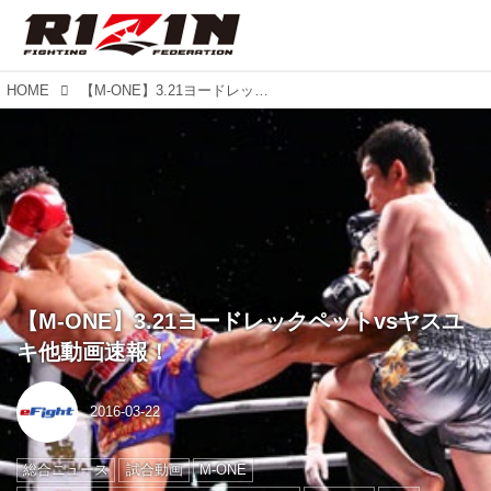
HOME
【M-ONE】3.21ヨードレックペットvsヤスユキ他動画速報！
【M-ONE】3.21ヨードレックペットvsヤスユ
キ他動画速報！
2016-03-22
総合ニュース
試合動画
M-ONE