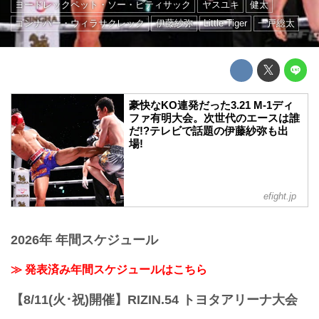
ヨードレックペット・ソー・ピティサック
ヤスユキ
健太
ゴンナパー・ウィラサクレック
伊藤紗弥
Little Tiger
一戸総太
豪快なKO連発だった3.21 M-1ディ
ファ有明大会。次世代のエースは誰
だ!?テレビで話題の伊藤紗弥も出
場!
efight.jp
2026年 年間スケジュール
≫ 発表済み年間スケジュールはこちら
【8/11(火･祝)開催】RIZIN.54 トヨタアリーナ大会