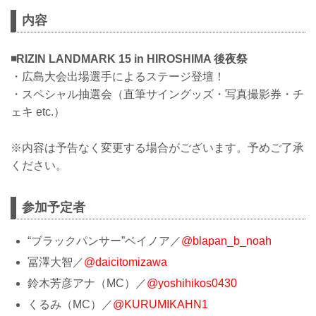
内容
◾️RIZIN LANDMARK 15 in HIROSHIMA 後夜祭
・広島大会出場選手によるステージ登壇！
・スペシャル抽選会（直筆サイングッズ・写真撮影券・チ
ェキ etc.）
※内容は予告なく変更する場合がございます。予めご了承
ください。
参加予定者
“ブラックパンサー”ベイノア／
@blapan_b_noah
冨澤大智／
@daicitomizawa
鈴木芳彦アナ（MC）／
@yoshihikos0430
くるみ（MC）／
@KURUMIKAHN1