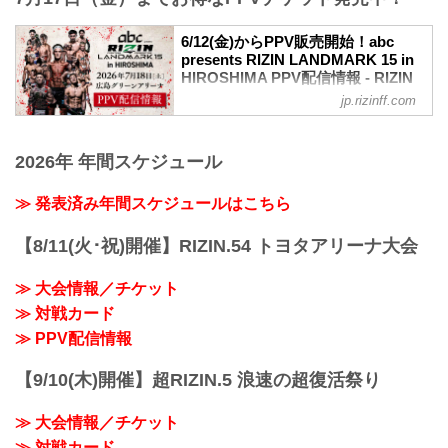
バス：「紙屋町」又は「バスセンター」
バンタム級タイトルマッチ
下車
RIZIN MMAルール：5分3R（61.0kg）
6/12(金)からPPV販売開始！abc
路面電車：「紙屋町西」又は「原爆ドー
ダニー・サバテロ vs. 鹿志村仁之介
presents RIZIN LANDMARK 15 in
ム前」下車
ダニー・サバテロ
HIROSHIMA PPV配信情報 - RIZIN
アストラムライン：「県庁前」下車（西2
レスリング力｜テイクダウン力｜グラウ
FIGHTING FEDERATION オフィシ
出口＜基町クレド側＞）
jp.rizinff.com
ンドコントロール｜スタミナ｜トラッシ
ャルサイト
ュトーク
≫ Googleマップで見る
abc presents RIZIN LANDMARK 15 in
鹿志村仁之介
!1m18!1m12!1m3!1d3292.0751650412312
HIROSHIMAのPPV配信チケットが、6月
2026年 年間スケジュール
グラウンド｜柔術｜決定率｜スクランブ
!2d132.45254537524724!3...
12日（金）12時よりRIZIN 100 CLUB、
ル
RIZIN LIVE、ABEMA、U-NEXTにて販売
≫ 発表済み年間スケジュールはこちら
カルシャガ・ダウトベック vs. 萩原京平
がスタート！（※スカパー！は6/26(金)販
RIZIN MMAルール：5分3R（66.0kg）
売開始）
【8/11(火･祝)開催】RIZIN.54 トヨタアリーナ大会
カルシャガ・ダウトベック vs. 萩原京平
お得なPPV前売りチケットは、大会前日
カルシャガ・ダウ...
の7月17日（金）23:59まで販売！
≫ 大会情報／チケット
会場に来られない方、また会場にも行く
が実況・解説ありで試合を見たい方は是
≫ 対戦カード
非、お好きな配信サービスでabc
≫ PPV配信情報
presents RIZIN LAN...
【9/10(木)開催】超RIZIN.5 浪速の超復活祭り
≫ 大会情報／チケット
≫ 対戦カード