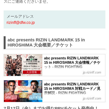
スにご連絡くださいませ。
メールアドレス
rizinff@dfw.co.jp
abc presents RIZIN LANDMARK 15 in
HIROSHIMA 大会概要／チケット
abc presents RIZIN LANDMARK
15 in HIROSHIMA 大会情報／チケ
ット - RIZIN FIGHTING
FEDERATION オフィシャルサイト
jp.rizinff.com
abc presents RIZIN LANDMARK 15 in
HIROSHIMA 大会概要
abc presents RIZIN LANDMARK
開催日時
15 in HIROSHIMA 対戦カード／見
2026年7月18日（土）12:00開場／14:00開
所解説 - RIZIN FIGHTING
始
FEDERATION オフィシャルサイト
jp.rizinff.com
会場
バンタム級タイトルマッチ ダニー・サバ
広島グリーンアリーナ
7月17日（金）までお得なPPVチケット発売中！
テロ vs. 鹿志村仁之介