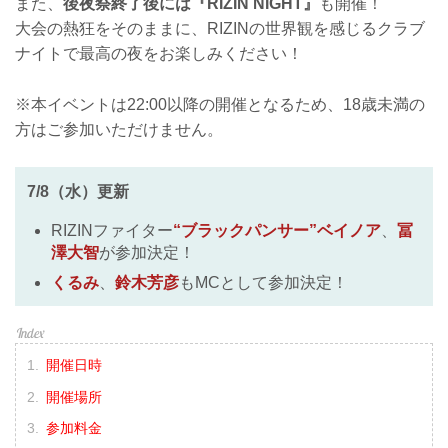
また、
後夜祭終了後には『RIZIN NIGHT』
も開催！
大会の熱狂をそのままに、RIZINの世界観を感じるクラブ
ナイトで最高の夜をお楽しみください！
※本イベントは22:00以降の開催となるため、18歳未満の
方はご参加いただけません。
7/8（水）更新
RIZINファイター
“ブラックパンサー”ベイノア
、
冨
澤大智
が参加決定！
くるみ
、
鈴木芳彦
もMCとして参加決定！
開催日時
開催場所
参加料金