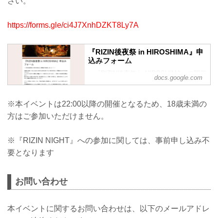
さい。
https://forms.gle/ci4J7XnhDZKT8Ly7A
『RIZIN後夜祭 in HIROSHIMA』申
込みフォーム
＼『RIZIN後夜祭 in HIROSHIMA』の開催
docs.google.com
が決定致しました！！／
広島初上陸の「abc presents RIZIN
※本イベントは22:00以降の開催となるため、18歳未満の
LANDMARK 15 in HIROSHIMA」が開催
方はご参加いただけません。
される7月に突入しました！
リング上で生まれた感動と興奮をファン
の皆さまと分かち合う、一夜限りの後夜
※『RIZIN NIGHT』への参加に関しては、事前申し込み不
祭を開催します！
要となります
試合を終えた選手も参加予定！試合直後
だからこそ聞ける本音など、普段は味わ
うことのできない貴重な時間をお楽しみ
お問い合わせ
ください。
イベント参加につきましては、下記の内
本イベントに関するお問い合わせは、以下のメールアドレ
容をご確認の上、以下のフォーム...