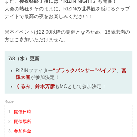
また、
後夜祭終了後には『RIZIN NIGHT』
も開催！
大会の熱狂をそのままに、RIZINの世界観を感じるクラブ
ナイトで最高の夜をお楽しみください！
※本イベントは22:00以降の開催となるため、18歳未満の
方はご参加いただけません。
7/8（水）更新
RIZINファイター
“ブラックパンサー”ベイノア
、
冨
澤大智
が参加決定！
くるみ
、
鈴木芳彦
もMCとして参加決定！
開催日時
開催場所
参加料金