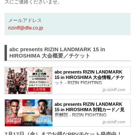
スにご連絡くださいませ。
メールアドレス
rizinff@dfw.co.jp
abc presents RIZIN LANDMARK 15 in
HIROSHIMA 大会概要／チケット
abc presents RIZIN LANDMARK
15 in HIROSHIMA 大会情報／チケ
ット - RIZIN FIGHTING
FEDERATION オフィシャルサイト
jp.rizinff.com
abc presents RIZIN LANDMARK 15 in
HIROSHIMA 大会概要
abc presents RIZIN LANDMARK
開催日時
15 in HIROSHIMA 対戦カード／見
2026年7月18日（土）12:00開場／14:00開
所解説 - RIZIN FIGHTING
始
FEDERATION オフィシャルサイト
jp.rizinff.com
会場
バンタム級タイトルマッチ ダニー・サバ
広島グリーンアリーナ
7月17日（金）までお得なPPVチケット発売中！
テロ vs. 鹿志村仁之介