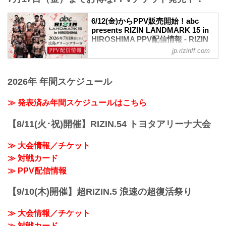
バス：「紙屋町」又は「バスセンター」
バンタム級タイトルマッチ
下車
RIZIN MMAルール：5分3R（61.0kg）
6/12(金)からPPV販売開始！abc
路面電車：「紙屋町西」又は「原爆ドー
ダニー・サバテロ vs. 鹿志村仁之介
presents RIZIN LANDMARK 15 in
ム前」下車
ダニー・サバテロ
HIROSHIMA PPV配信情報 - RIZIN
アストラムライン：「県庁前」下車（西2
レスリング力｜テイクダウン力｜グラウ
FIGHTING FEDERATION オフィシ
出口＜基町クレド側＞）
jp.rizinff.com
ンドコントロール｜スタミナ｜トラッシ
ャルサイト
ュトーク
≫ Googleマップで見る
abc presents RIZIN LANDMARK 15 in
鹿志村仁之介
!1m18!1m12!1m3!1d3292.0751650412312
HIROSHIMAのPPV配信チケットが、6月
2026年 年間スケジュール
グラウンド｜柔術｜決定率｜スクランブ
!2d132.45254537524724!3...
12日（金）12時よりRIZIN 100 CLUB、
ル
RIZIN LIVE、ABEMA、U-NEXTにて販売
≫ 発表済み年間スケジュールはこちら
カルシャガ・ダウトベック vs. 萩原京平
がスタート！（※スカパー！は6/26(金)販
RIZIN MMAルール：5分3R（66.0kg）
売開始）
【8/11(火･祝)開催】RIZIN.54 トヨタアリーナ大会
カルシャガ・ダウトベック vs. 萩原京平
お得なPPV前売りチケットは、大会前日
カルシャガ・ダウ...
の7月17日（金）23:59まで販売！
≫ 大会情報／チケット
会場に来られない方、また会場にも行く
が実況・解説ありで試合を見たい方は是
≫ 対戦カード
非、お好きな配信サービスでabc
≫ PPV配信情報
presents RIZIN LAN...
【9/10(木)開催】超RIZIN.5 浪速の超復活祭り
≫ 大会情報／チケット
≫ 対戦カード