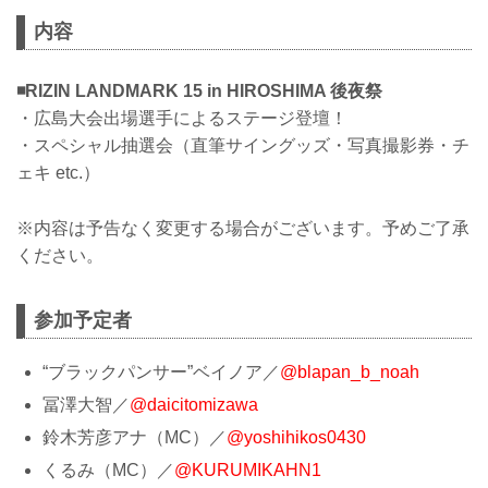
内容
◾️RIZIN LANDMARK 15 in HIROSHIMA 後夜祭
・広島大会出場選手によるステージ登壇！
・スペシャル抽選会（直筆サイングッズ・写真撮影券・チ
ェキ etc.）
※内容は予告なく変更する場合がございます。予めご了承
ください。
参加予定者
“ブラックパンサー”ベイノア／
@blapan_b_noah
冨澤大智／
@daicitomizawa
鈴木芳彦アナ（MC）／
@yoshihikos0430
くるみ（MC）／
@KURUMIKAHN1