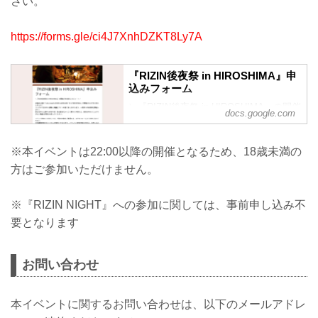
さい。
https://forms.gle/ci4J7XnhDZKT8Ly7A
『RIZIN後夜祭 in HIROSHIMA』申
込みフォーム
＼『RIZIN後夜祭 in HIROSHIMA』の開催
docs.google.com
が決定致しました！！／
広島初上陸の「abc presents RIZIN
※本イベントは22:00以降の開催となるため、18歳未満の
LANDMARK 15 in HIROSHIMA」が開催
方はご参加いただけません。
される7月に突入しました！
リング上で生まれた感動と興奮をファン
の皆さまと分かち合う、一夜限りの後夜
※『RIZIN NIGHT』への参加に関しては、事前申し込み不
祭を開催します！
要となります
試合を終えた選手も参加予定！試合直後
だからこそ聞ける本音など、普段は味わ
うことのできない貴重な時間をお楽しみ
お問い合わせ
ください。
イベント参加につきましては、下記の内
本イベントに関するお問い合わせは、以下のメールアドレ
容をご確認の上、以下のフォーム...