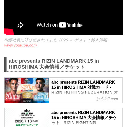
榊原社長に呼び出されました 2026 → ゲスト：鈴木博昭
www.youtube.com
abc presents RIZIN LANDMARK 15 in
HIROSHIMA 大会情報／チケット
abc presents RIZIN LANDMARK
15 in HIROSHIMA 対戦カード -
RIZIN FIGHTING FEDERATION オ
フィシャルサイト
jp.rizinff.com
バンタム級タイトルマッチ ダニー・サバ
テロ vs. 鹿志村仁之介
abc presents RIZIN LANDMARK
バンタム級タイトルマッチ
15 in HIROSHIMA 大会情報／チケ
RIZIN MMAルール：5分3R（61.0kg）
ット - RIZIN FIGHTING
ダニー・サバテロ vs. 鹿志村仁之介