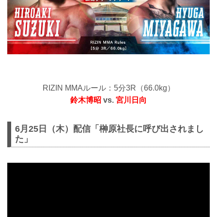
RIZIN MMAルール：5分3R（66.0kg）
鈴木博昭
vs.
宮川日向
6月25日（木）配信「榊原社長に呼び出されまし
た」