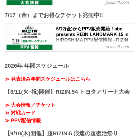
FEDERATION オフィシャルサイト
jp.rizinff.com
カルシャガ・ダウトベック vs. 萩原京平
abc presents RIZIN LANDMARK 15 in
RIZIN MMAルール：5分3R（66.0kg）
7/17（金）までお得なチケット発売中!!
HIROSHIMA 大会概要
カルシャガ・ダウトベック vs. 萩原京平
開催日時
太田忍 vs. イリスベク・ティレノフ
2026年7月18日（土）12:00開場／14:00開
6/12(金)からPPV販売開始！abc
RIZIN MMAルール：5分3R（61.0kg）
始
presents RIZIN LANDMARK 15 in
太田忍 vs. イリスベク・ティレノフ
会場
HIROSHIMA PPV配信情報 - RIZIN
ジョニー・ケース vs. 天弥
広島グリーンアリーナ
FIGHTING FEDERATION オフィシ
RIZ...
jp.rizinff.com
バス：「紙屋町」又は「バスセンター」
ャルサイト
下車
abc presents RIZIN LANDMARK 15 in
路面電車：「紙屋町西」又は「原爆ドー
HIROSHIMAのPPV配信チケットが、6月
2026年 年間スケジュール
ム前」下車
12日（金）12時よりRIZIN 100 CLUB、
アストラムライン：「県庁前」下車（西2
RIZIN LIVE、ABEMA、U-NEXTにて販売
≫ 発表済み年間スケジュールはこちら
出口＜基町クレド側＞）
がスタート！（※スカパー！は6/26(金)販
売開始）
【8/11(火･祝)開催】RIZIN.54 トヨタアリーナ大会
≫ Googleマップで見る
お得なPPV前売りチケットは、大会前日
!1m18!1m12!1m3!1d3292.0751650412312
の7月17日（金）23:59まで販売！
!2d132.45254537524724!3...
≫ 大会情報／チケット
会場に来られない方、また会場にも行く
が実況・解説ありで試合を見たい方は是
≫ 対戦カード
非、お好きな配信サービスでabc
≫ PPV配信情報
presents RIZIN LAN...
【9/10(木)開催】超RIZIN.5 浪速の超復活祭り