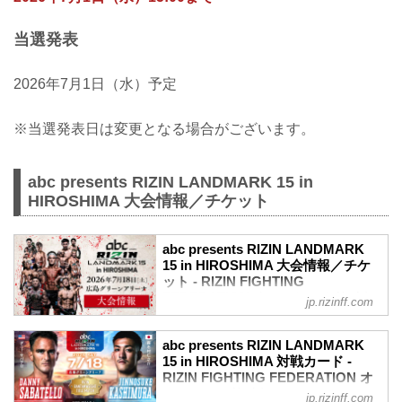
※「ファンクラブ会員」と「一般」でお
申し込みフォームが異なります。
当選発表
当選確定後のキャンセルが相次いでおり
ます。イベントに参加可能な方のみ、お
2026年7月1日（水）予定
申し込みください。
必ずご自身のご都合を確認した上でお申
し込みください。
※当選発表日は変更となる場合がございます。
イベント参加キャンセルを繰り返される
場合、抽選内容に影響がでる場合が...
abc presents RIZIN LANDMARK 15 in
HIROSHIMA 大会情報／チケット
abc presents RIZIN LANDMARK
15 in HIROSHIMA 大会情報／チケ
ット - RIZIN FIGHTING
FEDERATION オフィシャルサイト
jp.rizinff.com
abc presents RIZIN LANDMARK 15 in
HIROSHIMA 大会概要
abc presents RIZIN LANDMARK
開催日時
15 in HIROSHIMA 対戦カード -
2026年7月18日（土）12:00開場／14:00開
RIZIN FIGHTING FEDERATION オ
始
フィシャルサイト
jp.rizinff.com