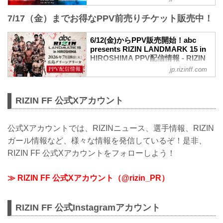
会場
バンタム級タイトルマッチ ダニー・サバ
広島グリーンアリーナ
7/17（金）までお得なPPV前売りチケット販売中！
テロ vs. 鹿志村仁之介
バス：「紙屋町」又は「バスセンター」
バンタム級タイトルマッチ
下車
RIZIN MMAルール：5分3R（61.0kg）
6/12(金)からPPV販売開始！abc
路面電車：「紙屋町西」又は「原爆ドー
ダニー・サバテロ vs. 鹿志村仁之介
presents RIZIN LANDMARK 15 in
ム前」下車
カルシャガ・ダウトベック vs. 萩原京平
HIROSHIMA PPV配信情報 - RIZIN
アストラムライン：「県庁前」下車（西2
RIZIN MMAルール：5分3R（66.0kg）
FIGHTING FEDERATION オフィシ
出口＜基町クレド側＞）
jp.rizinff.com
カルシャガ・ダウトベック vs. 萩原京平
ャルサイト
太田忍 vs. イリスベク・ティレノフ
≫ Googleマップで見る
abc presents RIZIN LANDMARK 15 in
RIZIN MMAルール：5分3R（61.0kg）
!1m18!1m12!1m3!1d3292.0751650412312
HIROSHIMAのPPV配信チケットが、6月
RIZIN FF 公式Xアカウント
太田忍 vs. イリスベク・ティレノフ
!2d132.45254537524724!3...
12日（金）12時よりRIZIN 100 CLUB、
ジョニー・ケース vs. 天弥
RIZIN LIVE、ABEMA、U-NEXTにて販売
RIZ...
がスタート！（※スカパー！は6/26(金)販
公式Xアカウントでは、RIZINニュース、選手情報、RIZIN
売開始）
ガール情報など、様々な情報を発信しているぞ！是非、
お得なPPV前売りチケットは、大会前日
RIZIN FF 公式Xアカウントをフォローしよう！
の7月17日（金）23:59まで販売！
会場に来られない方、また会場にも行く
が実況・解説ありで試合を見たい方は是
≫ RIZIN FF 公式Xアカウント（@rizin_PR）
非、お好きな配信サービスでabc
presents RIZIN LAN...
RIZIN FF 公式Instagramアカウント