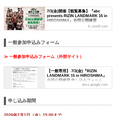
7/3(金)開催【観覧募集】『abc
presents RIZIN LANDMARK 15 in
HIROSHIMA』合同公開練習
fc.rizinff.com
7月3日(金)東京都内某所にて『abc
presents RIZIN LANDMARK 15 in
HIROSHIMA』合同公開練習の開催が決定
一般参加申込みフォーム
いたしました！ ファンクラブ会員様の中
から抽選で本イベントにご招待！合同公
開練習は「abc presents RIZIN
≫ 一般参加申込みフォーム（外部サイト）
LANDMARK 15 in HIROSHIMA」に出場
するファイター達の貴重な練習風景をご
覧いただけます！たくさんのご応募お待
【一般専用】 7/3(金)『RIZIN
ちしてます！ 『abc presents RIZIN
LANDMARK 15 in HIROSHIMA』
LANDMARK 15 in HIROSHIM...
合同公開練習 申し込みフォーム
docs.google.com
『RIZIN LANDMARK 15 in HIROSHIMA
』に出場するファイター達の合同公開練
習を実施します。
申し込み期間
イベント参加につきましては、下記の内
容をご確認のうえ、以下フォームよりお
申し込みください。
2026年7月1日（水）15:00まで